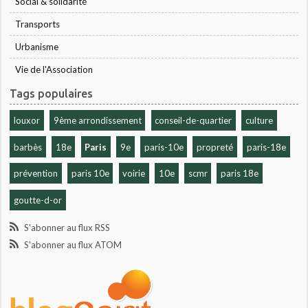
Social & solidarité
Transports
Urbanisme
Vie de l'Association
Tags populaires
louxor
9ème arrondissement
conseil-de-quartier
culture
barbès
18e
Paris
9e
paris-10e
propreté
paris-18e
prévention
paris 10e
voirie
10e
scmr
paris 18e
goutte-d-or
S'abonner au flux RSS
S'abonner au flux ATOM