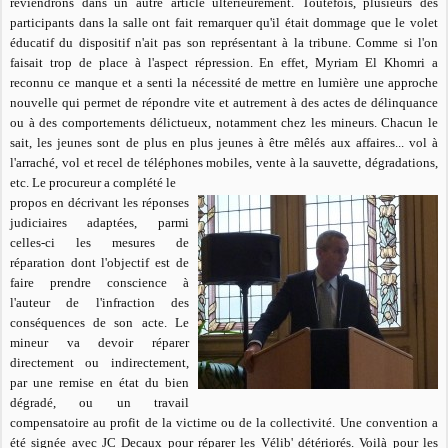
reviendrons dans un autre article ultérieurement. Toutefois, plusieurs des
participants dans la salle ont fait remarquer qu'il était dommage que le volet
éducatif du dispositif n'ait pas son représentant à la tribune. Comme si l'on
faisait trop de place à l'aspect répression. En effet, Myriam El Khomri a
reconnu ce manque et a senti la nécessité de mettre en lumière une approche
nouvelle qui permet de répondre vite et autrement à des actes de délinquance
ou à des comportements délictueux, notamment chez les mineurs. Chacun le
sait, les jeunes sont de plus en plus jeunes à être mêlés aux affaires... vol à
l'arraché, vol et recel de téléphones mobiles, vente à la sauvette, dégradations,
etc. Le procureur a complété le
propos en décrivant les réponses
judiciaires adaptées, parmi
celles-ci les mesures de
réparation dont l'objectif est de
faire prendre conscience à
l'auteur de l'infraction des
conséquences de son acte. Le
mineur va devoir réparer
directement ou indirectement,
par une remise en état du bien
dégradé, ou un travail
compensatoire au profit de la victime ou de la collectivité. Une convention a
été signée avec JC Decaux pour réparer les Vélib' détériorés. Voilà pour les