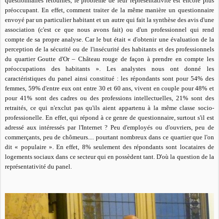
questionnaires retournés, le problème de leur représentativité est encore plus
préoccupant. En effet, comment traiter de la même manière un questionnaire
envoyé par un particulier habitant et un autre qui fait la synthèse des avis d'une
association (c'est ce que nous avons fait) ou d'un professionnel qui rend
compte de sa propre analyse. Car le but était « d'obtenir une évaluation de la
perception de la sécurité ou de l'insécurité des habitants et des professionnels
du quartier Goutte d'Or – Château rouge de façon à prendre en compte les
préoccupations des habitants ». Les analystes nous ont donné les
caractéristiques du panel ainsi constitué : les répondants sont pour 54% des
femmes, 59% d'entre eux ont entre 30 et 60 ans, vivent en couple pour 48% et
pour 41% sont des cadres ou des professions intellectuelles, 21% sont des
retraités, ce qui n'exclut pas qu'ils aient appartenu à la même classe socio-
professionelle. En effet, qui répond à ce genre de questionnaire, surtout s'il est
adressé aux intéressés par l'Internet ? Peu d'employés ou d'ouvriers, peu de
commerçants, peu de chômeurs.... pourtant nombreux dans ce quartier que l'on
dit « populaire ». En effet, 8% seulement des répondants sont locataires de
logements sociaux dans ce secteur qui en possèdent tant. D'où la question de la
représentativité du panel.