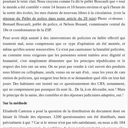
pourtant le teint clair. Nous croyons comme l'a dit le préfet Boucault que « tout
le monde a été contrôlé » entre 14 heures et 16 heures environ et qu'à l'heure de
la sortie des écoles, les rues étaient de nouveau libres à la circulation. (voir la
réponse du Préfet de police dans notre article du 29 juin
) Photo ci-dessus :
Bernard Boucault, préfet de police, et Nelson Bouard, commissaire central du
18e et coordonnateur de la ZSP.
Pour avoir déjà assisté à des interventions de policiers en faible effectif qui
tournent mal, nous comprenons que ce type d'opération ait été montée, et
même qu'elles soient renouvelées. Ce n'est pas cautionner la brutalité policière,
au contraire nous exigeons que les personnes soient traitées avec dignité et
humanité, c'est simplement démontrer que les principes républicains et le
respect des lois ont un sens. On ne peut pas vendre à ciel ouvert des produits
sous blister ou cellophane, neufs, venus on ne sait d'où... sous les yeux de cars
entiers de policiers, qui rongent leur frein et se demandent quel rôle on leur fait
jouer. Des habitants ont insisté sur ce questionnement des CRS, notamment,
qui ne comprennent pas pourquoi ils sont là... De là, à en découdre, non ! Mais
le principe de la saisie, des contrôles et des réponses judiciaires adaptées, oui !
Sur la méthode
Elisabeth Carteron a posé la question de la distribution du document dont on
faisait là l'étude des réponses. 1200 questionnaires ont été distribués, mais
précisément à qui ? Car si le retour n'est pas très satisfaisant, on nous a dit 184