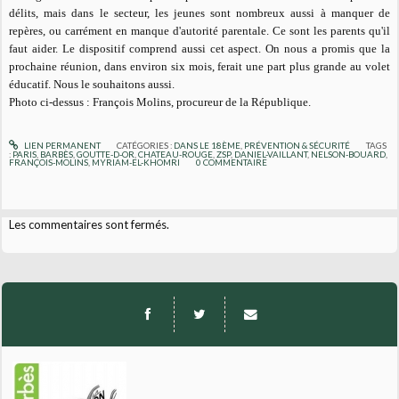
délits, mais dans le secteur, les jeunes sont nombreux aussi à manquer de
repères, ou carrément en manque d'autorité parentale. Ce sont les parents qu'il
faut aider. Le dispositif comprend aussi cet aspect. On nous a promis que la
prochaine réunion, dans environ six mois, ferait une part plus grande au volet
éducatif. Nous le souhaitons aussi.
Photo ci-dessus : François Molins, procureur de la République.
LIEN PERMANENT
CATÉGORIES :
DANS LE 18ÈME
,
PRÉVENTION & SÉCURITÉ
TAGS
:
PARIS
,
BARBÈS
,
GOUTTE-D-OR
,
CHATEAU-ROUGE
,
ZSP
,
DANIEL-VAILLANT
,
NELSON-BOUARD
,
FRANÇOIS-MOLINS
,
MYRIAM-EL-KHOMRI
0
COMMENTAIRE
Les commentaires sont fermés.