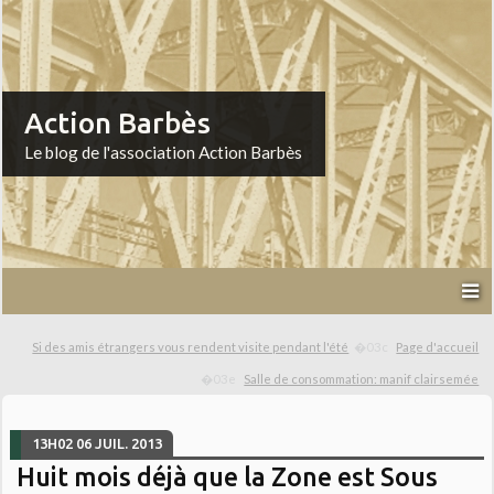
Action Barbès
Le blog de l'association Action Barbès
Si des amis étrangers vous rendent visite pendant l'été
Page d'accueil
Salle de consommation: manif clairsemée
13H02
06
JUIL. 2013
Huit mois déjà que la Zone est Sous