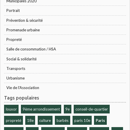
Municipales 2020
Portrait
Prévention & sécurité
Promenade urbaine
Propreté
Salle de consommation / HSA
Social & solidarité
Transports
Urbanisme
Vie de l'Association
Tags populaires
louxor
9ème arrondissement
9e
conseil-de-quartier
propreté
18e
culture
barbès
paris 10e
Paris