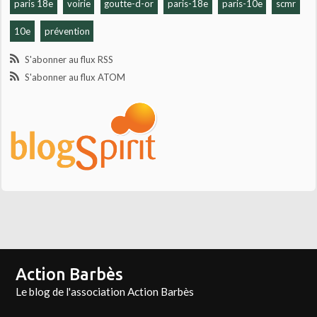
paris 18e
voirie
goutte-d-or
paris-18e
paris-10e
scmr
10e
prévention
S'abonner au flux RSS
S'abonner au flux ATOM
Action Barbès
Le blog de l'association Action Barbès