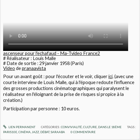
ascenseur pour l'echafaud - Ma-Tvideo France2
# Réalisateur : Louis Malle
# Date de sortie : 29 janvier 1958 (Paris)
Video
de
pranaavista
Pour un avant goût : pour l'écouter et le voir, cliquer
ici
. (avec une
courte interview de Louis Malle, qui à l'époque redoute l'influence
des grosses productions cinématographiques qui paralysent le
réalisateur en l'éloignant de la prise de risques si propice à la
création.)
Participation par personne : 10 euros.
LIEN PERMANENT
CATÉGORIES :
CONVIVIALITÉ
,
CULTURE
,
DANS LE 18ÈME
TAGS :
PARIS10E
,
CINÉMA
,
JAZZ
,
DÉBAT
,
SARAABA
0
COMMENTAIRE