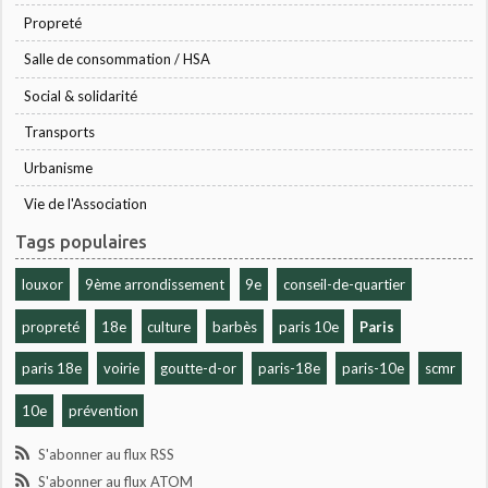
Propreté
Salle de consommation / HSA
Social & solidarité
Transports
Urbanisme
Vie de l'Association
Tags populaires
louxor
9ème arrondissement
9e
conseil-de-quartier
propreté
18e
culture
barbès
paris 10e
Paris
paris 18e
voirie
goutte-d-or
paris-18e
paris-10e
scmr
10e
prévention
S'abonner au flux RSS
S'abonner au flux ATOM