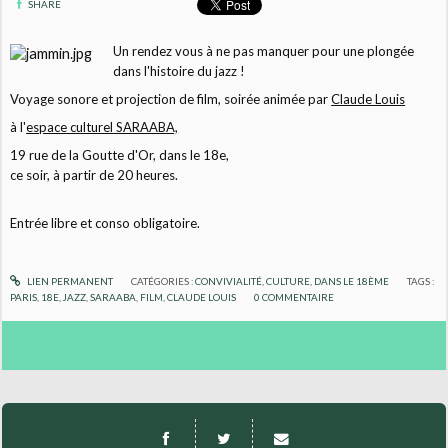
SHARE
Un rendez vous à ne pas manquer pour une plongée
dans l'histoire du jazz !
Voyage sonore et projection de film, soirée animée par
Claude Louis
à l'
espace culturel SARAABA,
19 rue de la Goutte d'Or, dans le 18e,
ce soir, à partir de 20 heures.
Entrée libre et conso obligatoire.
LIEN PERMANENT
CATÉGORIES :
CONVIVIALITÉ
,
CULTURE
,
DANS LE 18ÈME
TAGS :
PARIS
,
18E
,
JAZZ
,
SARAABA
,
FILM
,
CLAUDE LOUIS
0
COMMENTAIRE