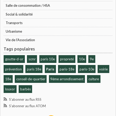
Salle de consommation / HSA
Social & solidarité
Transports
Urbanisme
Vie de l'Association
Tags populaires
goutte-d-or
scmr
paris 10e
propreté
10e
9e
prévention
paris 18e
Paris
paris-18e
paris-10e
voirie
18e
conseil-de-quartier
9ème arrondissement
culture
louxor
barbès
S'abonner au flux RSS
S'abonner au flux ATOM