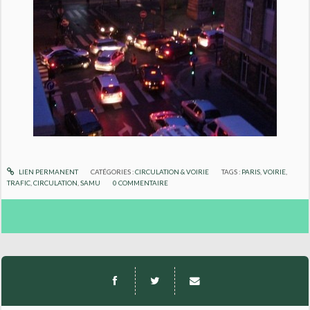
LIEN PERMANENT
CATÉGORIES :
CIRCULATION & VOIRIE
TAGS :
PARIS
,
VOIRIE
,
TRAFIC
,
CIRCULATION
,
SAMU
0
COMMENTAIRE