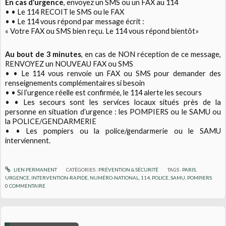
En cas d’urgence
, envoyez un SMS ou un FAX au 114
• • Le 114 RECOIT le SMS ou le FAX
• • Le 114 vous répond par message écrit :
« Votre FAX ou SMS bien reçu. Le 114 vous répond bientôt»
Au bout de 3 minutes
, en cas de NON réception de ce message,
RENVOYEZ un NOUVEAU FAX ou SMS
• • Le 114 vous renvoie un FAX ou SMS pour demander des
renseignements complémentaires si besoin
• • Si l’urgence réelle est confirmée, le 114 alerte les secours
• • Les secours sont les services locaux situés près de la
personne en situation d’urgence : les POMPIERS ou le SAMU ou
la POLICE/GENDARMERIE
• • Les pompiers ou la police/gendarmerie ou le SAMU
interviennent.
LIEN PERMANENT
CATÉGORIES :
PRÉVENTION & SÉCURITÉ
TAGS :
PARIS
,
URGENCE
,
INTERVENTION-RAPIDE
,
NUMÉRO-NATIONAL
,
114
,
POLICE
,
SAMU
,
POMPIERS
0
COMMENTAIRE