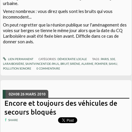
urbaine.
Venez nombreux : vous direz quels sont les bruits qui vous
incommodent...
On peut regretter que la réunion publique sur l'aménagement des
voies sur berges se tienne le même jour alors que la date du CQ
Lariboisière avait été fixée bien avant. Difficile dans ce cas de
donner son avis.
LIEN PERMANENT
CATÉGORIES :
DÉMOCRATIE LOCALE
TAGS :
PARIS
,
10E
,
LARAIBOISIÈRE
,
SAINT-VINCENT-DE-PAUL
,
BRUIT
,
SIRÈNE
,
ALARME
,
POMPIER
,
SAMU
,
POLLUTION SONORE
0
COMMENTAIRE
02H08
26
MARS 2010
Encore et toujours des véhicules de
secours bloqués
SHARE