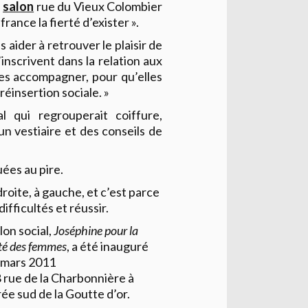
n
salon
rue du Vieux Colombier
rance la fierté d’exister ».
s aider à retrouver le plaisir de
’inscrivent dans la relation aux
les accompagner, pour qu’elles
éinsertion sociale. »
l qui regrouperait coiffure,
un vestiaire et des conseils de
uées au pire.
droite, à gauche, et c’est parce
difficultés et réussir.
lon social,
Joséphine pour la
té des femmes
, a été inauguré
3 mars 2011
 rue de la Charbonnière à
rée sud de la Goutte d’or.