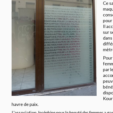
Ce sa
maqui
conse
pour
Il ac
sur s
dans
diffé
mètr
Pour 
femm
par l
acco
peuve
bénéf
dispo
Kour
havre de paix.
L’association
Joséphine pour la beauté des femmes
a ga