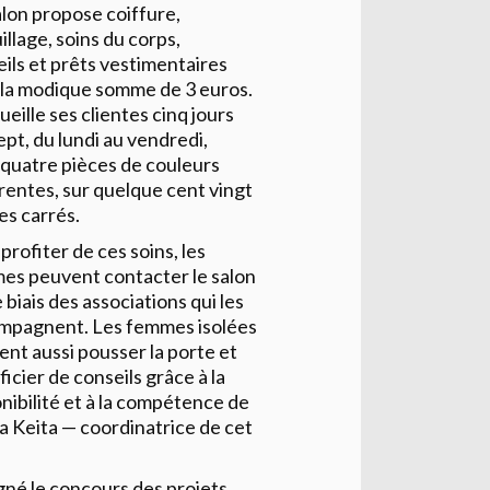
lon propose coiffure,
llage, soins du corps,
ils et prêts vestimentaires
 la modique somme de 3 euros.
cueille ses clientes cinq jours
ept, du lundi au vendredi,
 quatre pièces de couleurs
rentes, sur quelque cent vingt
es carrés.
profiter de ces soins, les
es peuvent contacter le salon
e biais des associations qui les
mpagnent. Les femmes isolées
nt aussi pousser la porte et
icier de conseils grâce à la
nibilité et à la compétence de
a Keita — coordinatrice de cet
gné le concours des projets