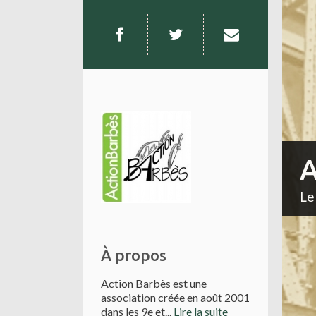
A
Le
À propos
Action Barbès est une
association créée en août 2001
dans les 9e et...
Lire la suite