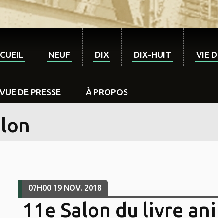
CUEIL
NEUF
DIX
DIX-HUIT
VIE 
VUE DE PRESSE
À PROPOS
alon
07H00
19
NOV. 2018
11e Salon du livre an