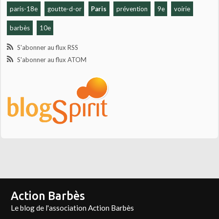
paris-18e
goutte-d-or
Paris
prévention
9e
voirie
barbès
10e
S'abonner au flux RSS
S'abonner au flux ATOM
Action Barbès
Le blog de l'association Action Barbès