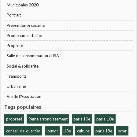
Municipales 2020
Portrait
Prévention & sécurité
Promenade urbaine
Propreté
Salle de consommation / HSA
Social & solidarité
Transports
Urbanisme
Vie de l'Association
Tags populaires
propreté
9ème arrondissement
paris 10e
paris-10e
conseil-de-quartier
louxor
18e
culture
paris 18e
scmr