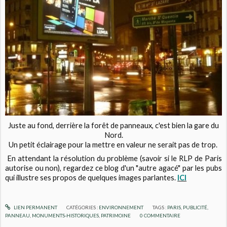
Juste au fond, derrière la forêt de panneaux, c'est bien la gare du
Nord.
Un petit éclairage pour la mettre en valeur ne serait pas de trop.
En attendant la résolution du problème (savoir si le RLP de Paris
autorise ou non), regardez ce blog d'un "autre agacé" par les pubs
qui illustre ses propos de quelques images parlantes.
ICI
LIEN PERMANENT
CATÉGORIES :
ENVIRONNEMENT
TAGS :
PARIS
,
PUBLICITÉ
,
PANNEAU
,
MONUMENTS-HISTORIQUES
,
PATRIMOINE
0
COMMENTAIRE