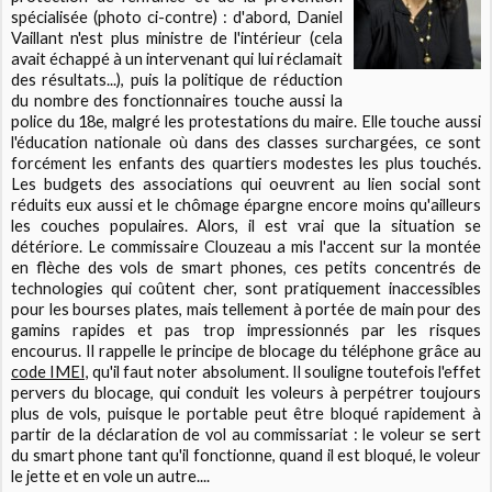
spécialisée (photo ci-contre) : d'abord, Daniel
Vaillant n'est plus ministre de l'intérieur (cela
avait échappé à un intervenant qui lui réclamait
des résultats...), puis la politique de réduction
du nombre des fonctionnaires touche aussi la
police du 18e, malgré les protestations du maire. Elle touche aussi
l'éducation nationale où dans des classes surchargées, ce sont
forcément les enfants des quartiers modestes les plus touchés.
Les budgets des associations qui oeuvrent au lien social sont
réduits eux aussi et le chômage épargne encore moins qu'ailleurs
les couches populaires. Alors, il est vrai que la situation se
détériore. Le commissaire Clouzeau a mis l'accent sur la montée
en flèche des vols de smart phones, ces petits concentrés de
technologies qui coûtent cher, sont pratiquement inaccessibles
pour les bourses plates, mais tellement à portée de main pour des
gamins rapides et pas trop impressionnés par les risques
encourus. Il rappelle le principe de blocage du téléphone grâce au
code IMEI,
qu'il faut noter absolument. Il souligne toutefois l'effet
pervers du blocage, qui conduit les voleurs à perpétrer toujours
plus de vols, puisque le portable peut être bloqué rapidement à
partir de la déclaration de vol au commissariat : le voleur se sert
du smart phone tant qu'il fonctionne, quand il est bloqué, le voleur
le jette et en vole un autre....