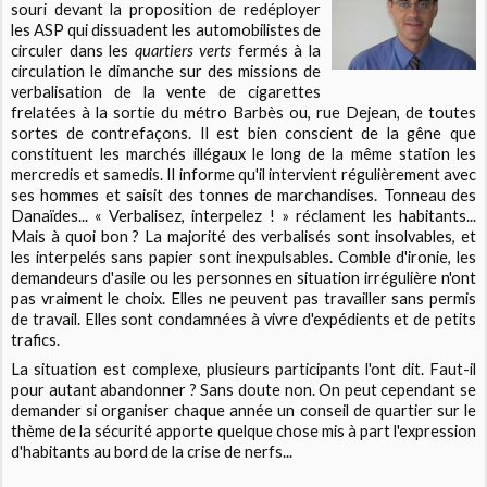
souri devant la proposition de redéployer
les ASP qui dissuadent les automobilistes de
circuler dans les
quartiers verts
fermés à la
circulation le dimanche sur des missions de
verbalisation de la vente de cigarettes
frelatées à la sortie du métro Barbès ou, rue Dejean, de toutes
sortes de contrefaçons. Il est bien conscient de la gêne que
constituent les marchés illégaux le long de la même station les
mercredis et samedis. Il informe qu'il intervient régulièrement avec
ses hommes et saisit des tonnes de marchandises. Tonneau des
Danaïdes... « Verbalisez, interpelez ! » réclament les habitants...
Mais à quoi bon ? La majorité des verbalisés sont insolvables, et
les interpelés sans papier sont inexpulsables. Comble d'ironie, les
demandeurs d'asile ou les personnes en situation irrégulière n'ont
pas vraiment le choix. Elles ne peuvent pas travailler sans permis
de travail. Elles sont condamnées à vivre d'expédients et de petits
trafics.
La situation est complexe, plusieurs participants l'ont dit. Faut-il
pour autant abandonner ? Sans doute non. On peut cependant se
demander si organiser chaque année un conseil de quartier sur le
thème de la sécurité apporte quelque chose mis à part l'expression
d'habitants au bord de la crise de nerfs...