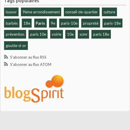
Tags populaires
louxor
9ème arrondissement
conseil-de-quartier
culture
barbès
18e
Paris
9e
paris-10e
propreté
paris-18e
prévention
paris 10e
voirie
10e
scmr
paris 18e
goutte-d-or
S'abonner au flux RSS
S'abonner au flux ATOM