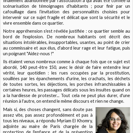
finalement abandonnée par l’association à qui avait été confiée la
scénarisation de témoignages d’habitants ; pour finir par un
cafouillage dans l’invitation des personnalités choisies pour
intervenir sur ce sujet fragile et délicat que sont la sécurité et le
vivre ensemble dans ce quartier.
Notre appréhension s'est révélée justifiée : ce quartier semble au
bord de l'explosion. De nombreux habitants ont décrit des
situations intolérables, insupportables, usantes, au point de crier
au commissaire et aux élus, d'abord leur rage et leur fatigue, puis
un poignant "Aidez-nous !"
Ils étaient venus nombreux comme à chaque fois que ce sujet est
abordé, 140 peut-être 150, avec le désir de faire entendre leur
vérité, leur quotidien : les rues occupées par la prostitution,
souillées par les épanchements d'urine, les crachats, les déchets
de toutes sortes, les déjections, les porches infranchissables à
certaines heures, les passages délicats sous les insultes quand on
a la hardiesse de protester... Tout cela ne peut plus durer, d'une
réunion à l'autre, on entend le même discours et rien ne change.
Mais si, des choses changent, sans doute pas
assez vite, pas assez profondément et pas à
tous les niveaux, a répondu Myriam El Khomry,
adjointe au maire de Paris chargée de la
protection de l'enfance et de la prévention