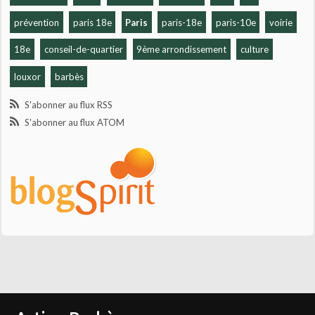
prévention
paris 18e
Paris
paris-18e
paris-10e
voirie
18e
conseil-de-quartier
9ème arrondissement
culture
louxor
barbès
S'abonner au flux RSS
S'abonner au flux ATOM