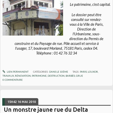
Le patrimoine, c'est capital.
Le dossier peut être
consulté sur rendez-
vous à la Ville de Paris,
Direction de
l'Urbanisme, sous-
direction du Permis de
construire et du Paysage de rue. Pôle accueil et service à
l'usager, 17, boulevard Morland, 75181 Paris, cedex 04.
Téléphone : 01 42 76 32 34
LIEN PERMANENT
CATÉGORIES :
DANS LE 10ÈME
TAGS :
PARIS
,
LOUXOR
,
TRAVAUX
,
RÉNOVATION
,
PATRIMOINE
,
DESTRUCTION
,
BARBÈS
,
GRUE
0
COMMENTAIRE
15H42
16
MAI 2010
Un monstre jaune rue du Delta