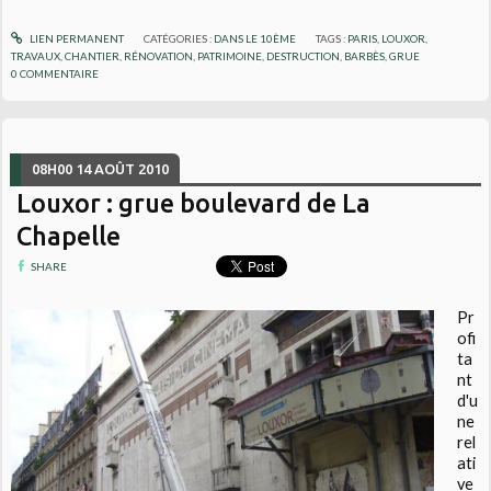
LIEN PERMANENT
CATÉGORIES :
DANS LE 10ÈME
TAGS :
PARIS
,
LOUXOR
,
TRAVAUX
,
CHANTIER
,
RÉNOVATION
,
PATRIMOINE
,
DESTRUCTION
,
BARBÈS
,
GRUE
0
COMMENTAIRE
08H00
14
AOÛT 2010
Louxor : grue boulevard de La
Chapelle
SHARE
Pr
ofi
ta
nt
d'u
ne
rel
ati
ve