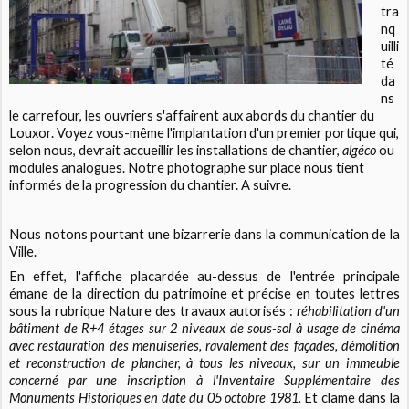
tra
nq
uilli
té
da
ns
le carrefour, les ouvriers s'affairent aux abords du chantier du
Louxor. Voyez vous-même l'implantation d'un premier portique qui,
selon nous, devrait accueillir les installations de chantier,
algéco
ou
modules analogues. Notre photographe sur place nous tient
informés de la progression du chantier. A suivre.
Nous notons pourtant une bizarrerie dans la communication de la
Ville.
En effet, l'affiche placardée au-dessus de l'entrée principale
émane de la direction du patrimoine et précise en toutes lettres
sous la rubrique Nature des travaux autorisés :
réhabilitation d'un
bâtiment de R+4 étages sur 2 niveaux de sous-sol à usage de cinéma
avec restauration des menuiseries, ravalement des façades, démolition
et reconstruction de plancher, à tous les niveaux, sur un immeuble
concerné par une inscription à l'Inventaire Supplémentaire des
Monuments Historiques en date du 05 octobre 1981.
Et clame dans la