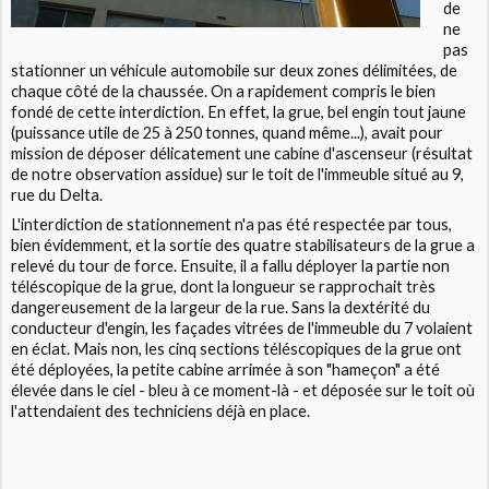
de
ne
pas
stationner un véhicule automobile sur deux zones délimitées, de
chaque côté de la chaussée. On a rapidement compris le bien
fondé de cette interdiction. En effet, la grue, bel engin tout jaune
(puissance utile de 25 à 250 tonnes, quand même...), avait pour
mission de déposer délicatement une cabine d'ascenseur (résultat
de notre observation assidue) sur le toit de l'immeuble situé au 9,
rue du Delta.
L'interdiction de stationnement n'a pas été respectée par tous,
bien évidemment, et la sortie des quatre stabilisateurs de la grue a
relevé du tour de force. Ensuite, il a fallu déployer la partie non
téléscopique de la grue, dont la longueur se rapprochait très
dangereusement de la largeur de la rue. Sans la dextérité du
conducteur d'engin, les façades vitrées de l'immeuble du 7 volaient
en éclat. Mais non, les cinq sections téléscopiques de la grue ont
été déployées, la petite cabine arrimée à son "hameçon" a été
élevée dans le ciel - bleu à ce moment-là - et déposée sur le toit où
l'attendaient des techniciens déjà en place.