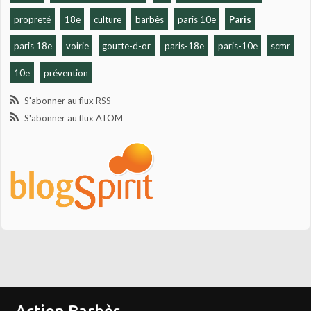
propreté
18e
culture
barbès
paris 10e
Paris
paris 18e
voirie
goutte-d-or
paris-18e
paris-10e
scmr
10e
prévention
S'abonner au flux RSS
S'abonner au flux ATOM