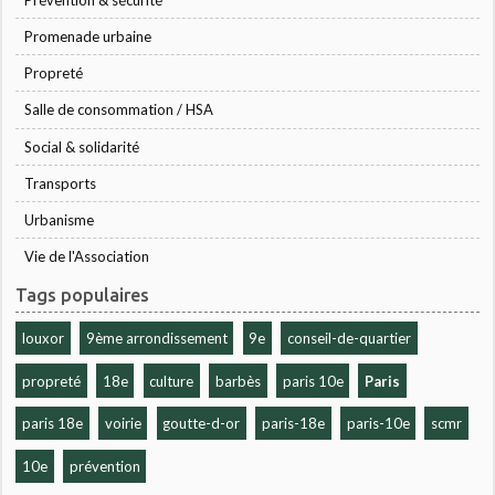
Promenade urbaine
Propreté
Salle de consommation / HSA
Social & solidarité
Transports
Urbanisme
Vie de l'Association
Tags populaires
louxor
9ème arrondissement
9e
conseil-de-quartier
propreté
18e
culture
barbès
paris 10e
Paris
paris 18e
voirie
goutte-d-or
paris-18e
paris-10e
scmr
10e
prévention