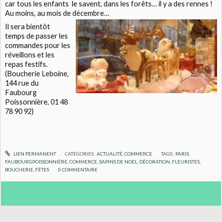
car tous les enfants
le savent, dans les forêts… il y a des rennes !
Au moins, au mois de décembre…
Il sera bientôt
temps de passer les
commandes pour les
réveillons et les
repas festifs.
(Boucherie Leboine,
144 rue du
Faubourg
Poissonnière, 01 48
78 90 92)
LIEN PERMANENT
CATÉGORIES :
ACTUALITÉ
,
COMMERCE
TAGS :
PARIS
,
FAUBOURGPOISSONNIÈRE
,
COMMERCE
,
SAPINS DE NOEL
,
DÉCORATION
,
FLEURISTES
,
BOUCHERIE
,
FÊTES
0
COMMENTAIRE