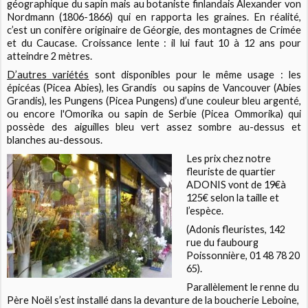
géographique du sapin mais au botaniste finlandais Alexander von
Nordmann (1806-1866) qui en rapporta les graines. En réalité,
c’est un conifère originaire de Géorgie, des montagnes de Crimée
et du Caucase. Croissance lente : il lui faut 10 à 12 ans pour
atteindre 2 mètres.
D’autres variétés
sont disponibles pour le même usage : les
épicéas (Picea Abies), les Grandis
ou sapins de Vancouver (Abies
Grandis), les Pungens (Picea Pungens) d’une couleur bleu argenté,
ou encore l'Omorika ou sapin de Serbie (Picea Ommorika) qui
possède des aiguilles bleu vert assez sombre au-dessus et
blanches au-dessous.
Les prix chez notre
fleuriste de quartier
ADONIS vont de 19€à
125€ selon la taille et
l’espèce.
(Adonis fleuristes, 142
rue du faubourg
Poissonnière, 01 48 78 20
65).
Parallèlement le renne du
Père Noël s’est installé dans la devanture de la boucherie Leboine,