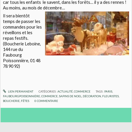
car tous les enfants
le savent, dans les forêts… il y a des rennes !
Au moins, au mois de décembre…
Il sera bientôt
temps de passer les
commandes pour les
réveillons et les
repas festifs.
(Boucherie Leboine,
144 rue du
Faubourg
Poissonnière, 01 48
78 90 92)
LIEN PERMANENT
CATÉGORIES :
ACTUALITÉ
,
COMMERCE
TAGS :
PARIS
,
FAUBOURGPOISSONNIÈRE
,
COMMERCE
,
SAPINS DE NOEL
,
DÉCORATION
,
FLEURISTES
,
BOUCHERIE
,
FÊTES
0
COMMENTAIRE