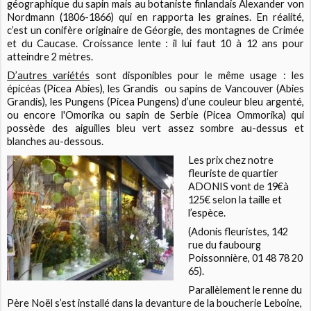
géographique du sapin mais au botaniste finlandais Alexander von
Nordmann (1806-1866) qui en rapporta les graines. En réalité,
c’est un conifère originaire de Géorgie, des montagnes de Crimée
et du Caucase. Croissance lente : il lui faut 10 à 12 ans pour
atteindre 2 mètres.
D’autres variétés
sont disponibles pour le même usage : les
épicéas (Picea Abies), les Grandis
ou sapins de Vancouver (Abies
Grandis), les Pungens (Picea Pungens) d’une couleur bleu argenté,
ou encore l'Omorika ou sapin de Serbie (Picea Ommorika) qui
possède des aiguilles bleu vert assez sombre au-dessus et
blanches au-dessous.
Les prix chez notre
fleuriste de quartier
ADONIS vont de 19€à
125€ selon la taille et
l’espèce.
(Adonis fleuristes, 142
rue du faubourg
Poissonnière, 01 48 78 20
65).
Parallèlement le renne du
Père Noël s’est installé dans la devanture de la boucherie Leboine,