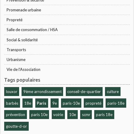
Promenade urbaine
Propreté
Salle de consommation / HSA
Social & solidarité
Transports
Urbanisme
Vie de l'Association
Tags populaires
louxor
9ème arrondissement
conseil-de-quartier
culture
barbès
18e
Paris
9e
paris-10e
propreté
paris-18e
prévention
paris 10e
voirie
10e
scmr
paris 18e
goutte-d-or