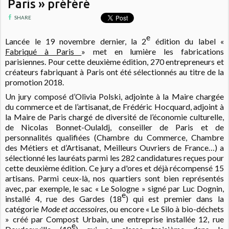
Paris » préféré
SHARE
e
Lancée le 19 novembre dernier, la 2
édition du label «
Fabriqué à Paris
» met en lumière les fabrications
parisiennes.
Pour cette deuxième édition,
270 entrepreneurs et
créateurs fabriquant à Paris ont été sélectionnés au titre de la
promotion 2018.
Un jury composé d’Olivia Polski, adjointe à la Maire chargée
du commerce et de l’artisanat, de Frédéric Hocquard, adjoint à
la Maire de Paris chargé de diversité de l’économie culturelle,
de Nicolas Bonnet-Oulaldj, conseiller de Paris et de
personnalités qualifiées (Chambre du Commerce, Chambre
des Métiers et d’Artisanat, Meilleurs Ouvriers de France…) a
sélectionné les lauréats parmi les 282 candidatures reçues pour
cette deuxième édition. Ce jury a d'ores et déjà récompensé 15
artisans. Parmi ceux-là, nos quartiers sont bien représentés
avec, par exemple, le sac « Le Sologne » signé par Luc Dognin,
e
installé 4, rue des Gardes (18
) qui est premier dans la
catégorie
Mode et accessoires
, ou encore « Le Silo à bio-déchets
» créé par Compost Urbain, une entreprise installée 12, rue
e