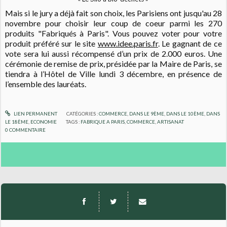
Mais si le jury a déjà fait son choix, les Parisiens ont jusqu'au 28
novembre pour choisir leur coup de coeur parmi les 270
produits "Fabriqués à Paris". Vous pouvez
voter pour votre
produit préféré sur le site
www.idee.paris.fr
.
Le gagnant de ce
vote sera lui aussi récompensé d’un prix de 2.000 euros.
Une
cérémonie de remise de prix, présidée par la Maire de Paris, se
tiendra à l’Hôtel de Ville
lundi 3 décembre, en présence de
l’ensemble des lauréats.
LIEN PERMANENT
CATÉGORIES :
COMMERCE
,
DANS LE 9ÈME
,
DANS LE 10ÈME
,
DANS
LE 18ÈME
,
ECONOMIE
TAGS :
FABRIQUE A PARIS
,
COMMERCE
,
ARTISANAT
0
COMMENTAIRE