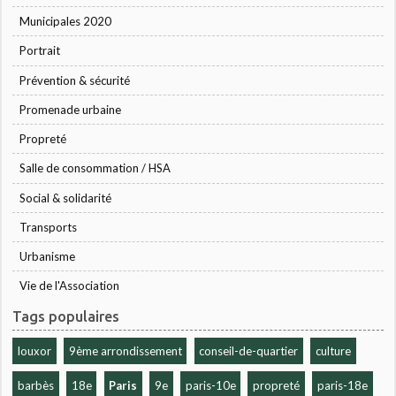
Municipales 2020
Portrait
Prévention & sécurité
Promenade urbaine
Propreté
Salle de consommation / HSA
Social & solidarité
Transports
Urbanisme
Vie de l'Association
Tags populaires
louxor
9ème arrondissement
conseil-de-quartier
culture
barbès
18e
Paris
9e
paris-10e
propreté
paris-18e