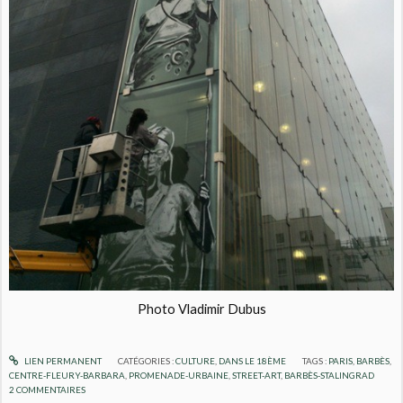
Photo Vladimir Dubus
LIEN PERMANENT
CATÉGORIES :
CULTURE
,
DANS LE 18ÈME
TAGS :
PARIS
,
BARBÈS
,
CENTRE-FLEURY-BARBARA
,
PROMENADE-URBAINE
,
STREET-ART
,
BARBÈS-STALINGRAD
2
COMMENTAIRES