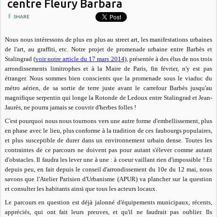
centre Fleury Barbara
SHARE
Nous nous intéressons de plus en plus au street art, les manifestations urbaines
de l'art, au graffiti, etc. Notre projet de
promenade urbaine entre Barbès et
Stalingrad (
voir notre article du 17 mars 2014
), présentée à des élus de nos trois
arrondissements limitrophes et à la Maire de Paris, fin février, n'y est pas
étranger. Nous sommes bien conscients que la promenade sous le viaduc du
métro aérien, de sa sortie de terre juste avant le carrefour Barbès jusqu'au
magnifique serpentin qui longe la Rotonde de Ledoux entre Stalingrad et Jean-
Jaurès, ne pourra jamais se couvrir d'herbes folles !
C'est pourquoi nous nous tournons vers une autre forme d'embellissement, plus
en phase avec le lieu, plus conforme à la tradition de ces faubourgs populaires,
et plus susceptible de durer dans un environnement urbain dense. Toutes les
contraintes de ce parcours ne doivent pas pour autant s'élever comme autant
d'obstacles. Il faudra les lever une à une : à coeur vaillant rien d'impossible ! Et
depuis peu, en fait depuis le conseil d'arrondissement du 10e du 12 mai, nous
savons que l'Atelier Parisien d'Urbanisme (APUR) va plancher sur la question
et consulter les habitants ainsi que tous les acteurs locaux.
Le parcours en question est déjà jalonné d'équipements municipaux, récents,
appréciés, qui ont fait leurs preuves, et qu'il ne faudrait pas oublier. Ils