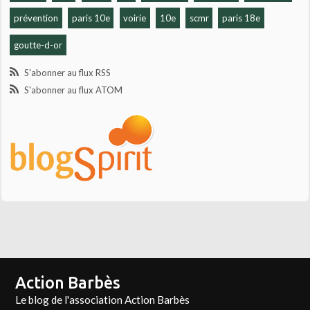
prévention
paris 10e
voirie
10e
scmr
paris 18e
goutte-d-or
S'abonner au flux RSS
S'abonner au flux ATOM
Action Barbès
Le blog de l'association Action Barbès