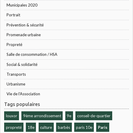
Municipales 2020
Portrait
Prévention & sécurité
Promenade urbaine
Propreté
Salle de consommation / HSA
Social & solidarité
Transports
Urbanisme
Vie de l'Association
Tags populaires
louxor
9ème arrondissement
9e
conseil-de-quartier
propreté
18e
culture
barbès
paris 10e
Paris