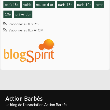
paris 18e
voirie
goutte-d-or
paris-18e
paris-10e
scmr
10e
prévention
S'abonner au flux RSS
S'abonner au flux ATOM
Action Barbès
Le blog de l'association Action Barbès