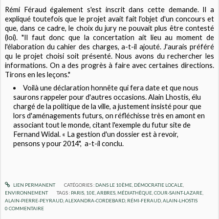
Rémi Féraud également s'est inscrit dans cette demande. Il a
expliqué toutefois que le projet avait fait l'objet d'un concours et
que, dans ce cadre, le choix du jury ne pouvait plus être contesté
(loi). "Il faut donc que la concertation ait lieu au moment de
l'élaboration du cahier des charges, a-t-il ajouté. J'aurais préféré
qu le projet choisi soit présenté. Nous avons du rechercher les
informations. On a des progrès à faire avec certaines directions.
Tirons en les leçons."
Voilà une déclaration honnête qui fera date et que nous
saurons rappeler pour d'autres occasions. Alain Lhostis, élu
chargé de la politique de la ville, a justement insisté pour que
lors d'aménagements futurs, on réfléchisse très en amont en
associant tout le monde, citant l'exemple du futur site de
Fernand Widal. « La gestion d'un dossier est à revoir,
pensons y pour 2014", a-t-il conclu.
LIEN PERMANENT
CATÉGORIES :
DANS LE 10ÈME
,
DÉMOCRATIE LOCALE
,
ENVIRONNEMENT
TAGS :
PARIS
,
10E
,
ARBRES
,
MÉDIATHÈQUE
,
COUR-SAINT-LAZARE
,
ALAIN-PIERRE-PEYRAUD
,
ALEXANDRA-CORDEBARD
,
RÉMI-FERAUD
,
ALAIN-LHOSTIS
0
COMMENTAIRE