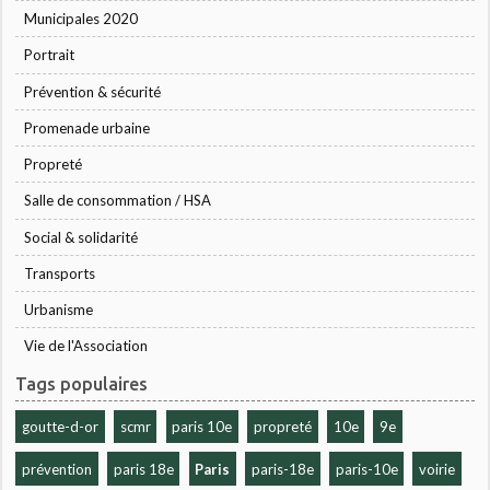
Municipales 2020
Portrait
Prévention & sécurité
Promenade urbaine
Propreté
Salle de consommation / HSA
Social & solidarité
Transports
Urbanisme
Vie de l'Association
Tags populaires
goutte-d-or
scmr
paris 10e
propreté
10e
9e
prévention
paris 18e
Paris
paris-18e
paris-10e
voirie