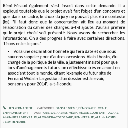
Rémi Féraud également s'est inscrit dans cette demande. Il a
expliqué toutefois que le projet avait fait l'objet d'un concours et
que, dans ce cadre, le choix du jury ne pouvait plus être contesté
(loi). "Il faut donc que la concertation ait lieu au moment de
l'élaboration du cahier des charges, a-t-il ajouté. J'aurais préféré
qu le projet choisi soit présenté. Nous avons du rechercher les
informations. On a des progrès à faire avec certaines directions.
Tirons en les leçons."
Voilà une déclaration honnête qui fera date et que nous
saurons rappeler pour d'autres occasions. Alain Lhostis, élu
chargé de la politique de la ville, a justement insisté pour que
lors d'aménagements futurs, on réfléchisse très en amont en
associant tout le monde, citant l'exemple du futur site de
Fernand Widal. « La gestion d'un dossier est à revoir,
pensons y pour 2014", a-t-il conclu.
LIEN PERMANENT
CATÉGORIES :
DANS LE 10ÈME
,
DÉMOCRATIE LOCALE
,
ENVIRONNEMENT
TAGS :
PARIS
,
10E
,
ARBRES
,
MÉDIATHÈQUE
,
COUR-SAINT-LAZARE
,
ALAIN-PIERRE-PEYRAUD
,
ALEXANDRA-CORDEBARD
,
RÉMI-FERAUD
,
ALAIN-LHOSTIS
0
COMMENTAIRE