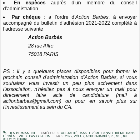
En espèces
auprès d'un membre du conseil
d'administration ;
Par chèque
: à l'ordre d'
Action Barbès
, à envoyer
accompagné du
bulletin d'adhésion 2021-2022
complété à
l'adresse suivante :
Action Barbès
28 rue Affre
75018 PARIS
PS : Il y a quelques places disponibles pour former le
prochain conseil d'administration d'Action Barbès, si vous
souhaitez vous investir un peu plus activement dans
l'association, n'hésitez pas à nous envoyer un mail pour
directement faire acte de candidature (mail à
actionbarbes@gmail.com) ou pour en savoir plus sur
l'investissement au sein du CA.
LIEN PERMANENT
CATÉGORIES :
ACTUALITÉ
,
DANS LE 9ÈME
,
DANS LE 10ÈME
,
DANS
LE 18ÈME
,
VIE DE L'ASSOCIATION
TAGS :
2022
,
VOEUX
,
ACTION-BARBÈS
,
9E
,
10E
,
18E
0
COMMENTAIRE