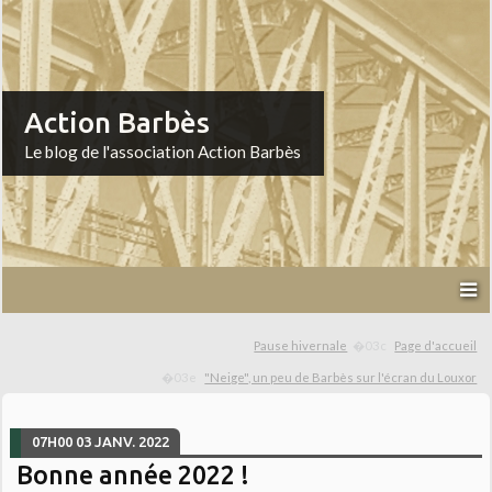
Action Barbès
Le blog de l'association Action Barbès
Pause hivernale
Page d'accueil
"Neige", un peu de Barbès sur l'écran du Louxor
07H00
03
JANV. 2022
Bonne année 2022 !