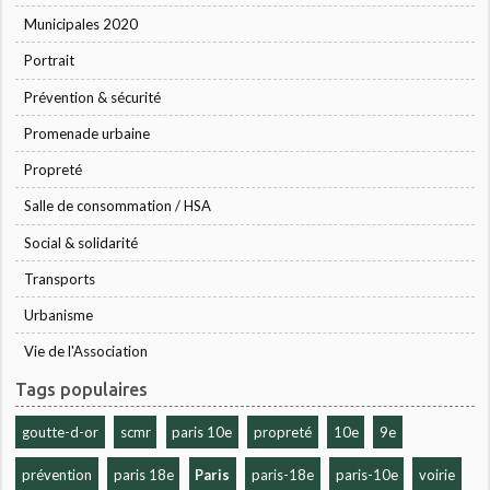
Municipales 2020
Portrait
Prévention & sécurité
Promenade urbaine
Propreté
Salle de consommation / HSA
Social & solidarité
Transports
Urbanisme
Vie de l'Association
Tags populaires
goutte-d-or
scmr
paris 10e
propreté
10e
9e
prévention
paris 18e
Paris
paris-18e
paris-10e
voirie