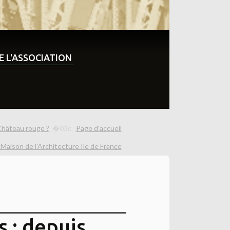
DE L'ASSOCIATION
Château rouge ?
Page d'accueil
 Maison de l'Architecture Ile de France
s : depuis