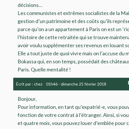
décisions…
Les communistes et extrêmes socialistes de la Mai
gestion d’un patrimoine et des coûts qu’ils repré
parce qu’on a un appartement à Paris on est un ‘riche
l’histoire de cette retraitée qui se trouve maint
avoir voulu supplémenter ses revenus en louant 
Elle a tout juste de quoi vivre mais on l’accuse du 
Bokassa qui, en son temps, possédait des château
Paris. Quelle mentalité !
Écrit par :
chez
01h46
-
dimanche 25
février 2018
Bonjour,
Pour information, en tant qu’expatrié-e, vous pouve
fonction de votre contrat à l’étranger. Ainsi, si vou
et quatre mois, vous pouvez louer d’emblée pour c