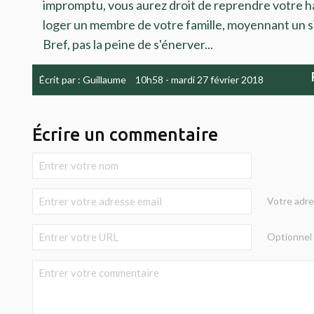
impromptu, vous aurez droit de reprendre votre h
loger un membre de votre famille, moyennant un si
Bref, pas la peine de s'énerver...
Écrit par :
Guillaume
10h58
-
mardi 27
février 2018
Écrire un commentaire
Votre adre
Optionnel