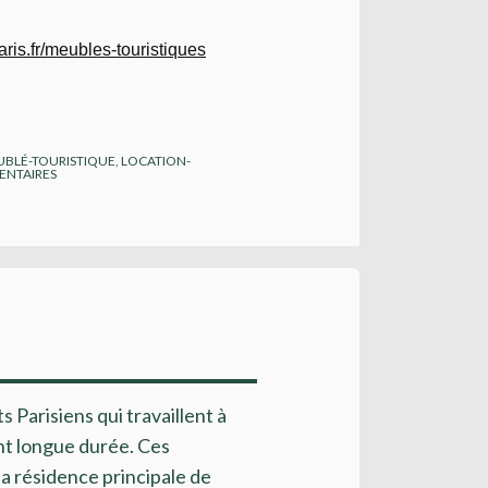
aris.fr/meubles-touristiques
BLÉ-TOURISTIQUE
,
LOCATION-
NTAIRES
s Parisiens qui travaillent à
nt longue durée. Ces
la résidence principale de