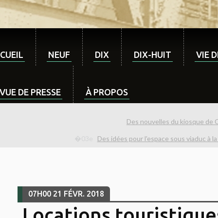
CUEIL
NEUF
DIX
DIX-HUIT
VIE 
VUE DE PRESSE
À PROPOS
Des nouvelles du kiosque de 
Des idées pour l'espace sous viaduc à la
07H00
21
FÉVR. 2018
Locations touristique