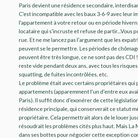
Paris devient une résidence secondaire, interdisant
C'est incompatible avec les baux 3-6-9 avec leur im
l'appartement à votre retour ou en période hivern
locataire qui s'incruste et refuse de partir...Vous 
rue. Et ne me lancez pas l’argument que les expatr
peuvent se le permettre. Les périodes de chômag
peuvent être très longue, ce ne sont pas des CDI 
reste vide pendant deux ans, avec tous les risques
squatting, de fuites incontrôlées, etc.
Le problème était avec certains propriétaires qui
appartements (apparemment l’un d’entre eux ava
Paris). Il suffit donc d’exonérer de cette législati
résidence principale, qui conserverait ce statut m
propriétaire. Cela permettrait alors de le louer jus
résoudrait les problèmes cités plus haut. Mais La M
dans ses bottes pour négocier cette exception co