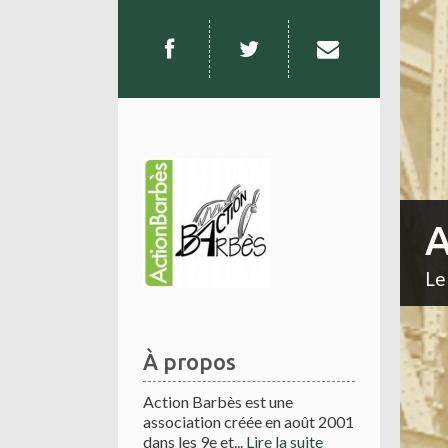
A
Le
À propos
Action Barbès est une
association créée en août 2001
dans les 9e et...
Lire la suite