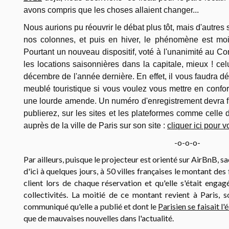
avons compris que les choses allaient changer...
Nous aurions pu réouvrir le débat plus tôt, mais d'autres 
nos colonnes, et puis en hiver, le phénomène est moi
Pourtant un nouveau dispositif, voté à l'unanimité au Co
les locations saisonnières dans la capitale, mieux ! cel
décembre de l'année dernière. En effet, il vous faudra dé
meublé touristique si vous voulez vous mettre en conform
une lourde amende. Un numéro d'enregistrement devra f
publierez, sur les sites et les plateformes comme cell
auprès de la ville de Paris sur son site :
cliquer ici pour v
-o-o-o-
Par ailleurs, puisque le projecteur est orienté sur AirBnB, s
d'ici à quelques jours, à 50 villes françaises le montant des 
client lors de chaque réservation et qu'elle s'était enga
collectivités. La moitié de ce montant revient à Paris, so
communiqué qu'elle a publié et dont le
Parisien se faisait l'
que de mauvaises nouvelles dans l'actualité.