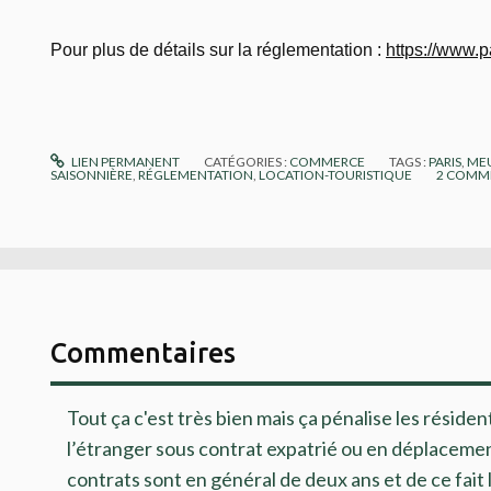
Pour plus de détails sur la réglementation :
https://www.p
LIEN PERMANENT
CATÉGORIES :
COMMERCE
TAGS :
PARIS
,
MEU
SAISONNIÈRE
,
RÉGLEMENTATION
,
LOCATION-TOURISTIQUE
2
COMME
Commentaires
Tout ça c'est très bien mais ça pénalise les résident
l’étranger sous contrat expatrié ou en déplaceme
contrats sont en général de deux ans et de ce fait 