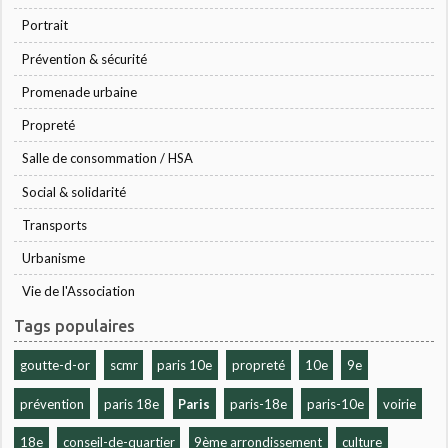
Portrait
Prévention & sécurité
Promenade urbaine
Propreté
Salle de consommation / HSA
Social & solidarité
Transports
Urbanisme
Vie de l'Association
Tags populaires
goutte-d-or
scmr
paris 10e
propreté
10e
9e
prévention
paris 18e
Paris
paris-18e
paris-10e
voirie
18e
conseil-de-quartier
9ème arrondissement
culture