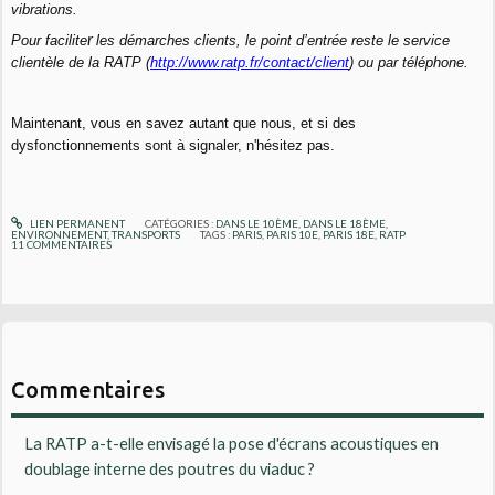
vibrations.
r
Pour facilite
les démarches clients,
le point d’entrée reste le service
clientèle de la RATP (
http://www.ratp.fr/contact/
client
) ou par téléphone.
Maintenant, vous en savez autant que nous, et si des
dysfonctionnements sont à signaler, n'hésitez pas.
LIEN PERMANENT
CATÉGORIES :
DANS LE 10ÈME
,
DANS LE 18ÈME
,
ENVIRONNEMENT
,
TRANSPORTS
TAGS :
PARIS
,
PARIS 10E
,
PARIS 18E
,
RATP
11
COMMENTAIRES
Commentaires
La RATP a-t-elle envisagé la pose d'écrans acoustiques en
doublage interne des poutres du viaduc ?