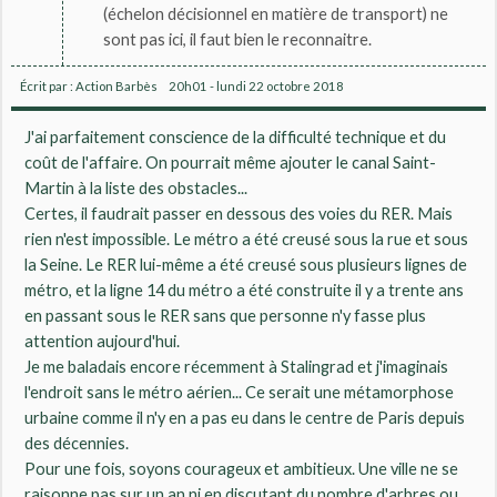
(échelon décisionnel en matière de transport) ne
sont pas ici, il faut bien le reconnaitre.
Écrit par :
Action Barbès
20h01
-
lundi 22
octobre 2018
J'ai parfaitement conscience de la difficulté technique et du
coût de l'affaire. On pourrait même ajouter le canal Saint-
Martin à la liste des obstacles...
Certes, il faudrait passer en dessous des voies du RER. Mais
rien n'est impossible. Le métro a été creusé sous la rue et sous
la Seine. Le RER lui-même a été creusé sous plusieurs lignes de
métro, et la ligne 14 du métro a été construite il y a trente ans
en passant sous le RER sans que personne n'y fasse plus
attention aujourd'hui.
Je me baladais encore récemment à Stalingrad et j'imaginais
l'endroit sans le métro aérien... Ce serait une métamorphose
urbaine comme il n'y en a pas eu dans le centre de Paris depuis
des décennies.
Pour une fois, soyons courageux et ambitieux. Une ville ne se
raisonne pas sur un an ni en discutant du nombre d'arbres ou