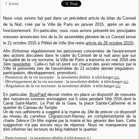
SHARE
Nous vous avions fait part dans un précédent article du bilan du Conseil
de la Nuit, créé par la Ville de Paris en janvier 2015, après un an de
fonctionnement. En particulier, nous vous avions présenté les principales
mesures annoncées lors de la 2e assemblée plénière de ce Conseil tenue
le 21 octobre 2015 à l'Hôtel de Ville (lire notre
article du 28 octobre 2015
).
Afin d'informer régulièrement les personnes concernées de l'avancement
des actions discutées dans le cadre du Conseil de la nuit ainsi que sur
l'actualité de la vie nocturne, la Ville de Paris a transmis en mai 2016 une
1ère
newsletter
. Celle-ci fait un point sur chacun des axes retenus par la
Ville et présentés lors de l'assemblée du 21 octobre dernier (régulation,
participation, développement, promotion) :
-
Promotion de la vie nocturne : la newsletter dédiée à télécharger
ici
;
- Développement de la vie nocturne : la newsletter dédiée à télécharger
ici
;
-
Régulation de la vie nocturne:
la newsletter dédiée à télécharger
ici
;
En particulier,
BruitParif
devrait mettre en place un dispositif de mesures
des nuisances sonores envisagées sur 5 sites pendant l'été 2016 dont le
Canal Saint-Martin, Le Port de la Gare, la place Sainte-Catherine et le
quartier du Carreau du Temple.
Un de nos adhérents a suggéré à la mairie du 18e de prévoir ce dispositif
au niveau du carrefour Clignancourt-Ramey, en complémentarité de la
charte
Silence On fête
signée par la mairie et les gérants des bars. Cette
suggestion n'a pas encore reçu de réponse. Nous ne manquerons pas
d'en informer les lecteurs du blog habitant le quartier.
-
Participation : la newsletter dédiée à télécharger
ici
.