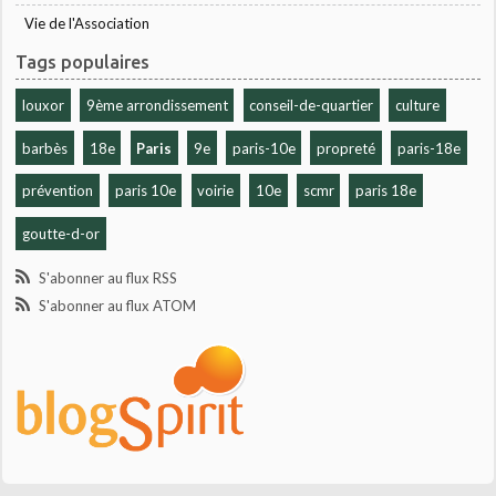
Vie de l'Association
Tags populaires
louxor
9ème arrondissement
conseil-de-quartier
culture
barbès
18e
Paris
9e
paris-10e
propreté
paris-18e
prévention
paris 10e
voirie
10e
scmr
paris 18e
goutte-d-or
S'abonner au flux RSS
S'abonner au flux ATOM