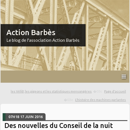
Action Barbès
Le blog de l'association Action Barbès
les Vélib', les pigeons et les statistiques mensongères
Page d'accueil
L'histoire des machines parlantes
07H18
17
JUIN 2016
Des nouvelles du Conseil de la nuit