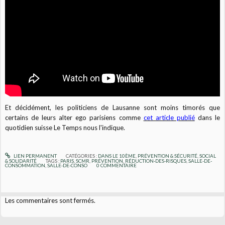
Et décidément, les politiciens de Lausanne sont moins timorés que
certains de leurs alter ego parisiens comme
cet article publié
dans le
quotidien suisse Le Temps nous l'indique.
LIEN PERMANENT
CATÉGORIES :
DANS LE 10ÈME
,
PRÉVENTION & SÉCURITÉ
,
SOCIAL
& SOLIDARITÉ
TAGS :
PARIS
,
SCMR
,
PRÉVENTION
,
RÉDUCTION-DES-RISQUES
,
SALLE-DE-
CONSOMMATION
,
SALLE-DE-CONSO
0
COMMENTAIRE
Les commentaires sont fermés.