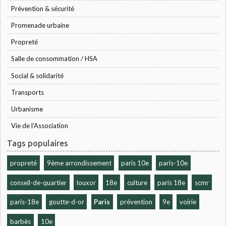
Prévention & sécurité
Promenade urbaine
Propreté
Salle de consommation / HSA
Social & solidarité
Transports
Urbanisme
Vie de l'Association
Tags populaires
propreté
9ème arrondissement
paris 10e
paris-10e
conseil-de-quartier
louxor
18e
culture
paris 18e
scmr
paris-18e
goutte-d-or
Paris
prévention
9e
voirie
barbès
10e