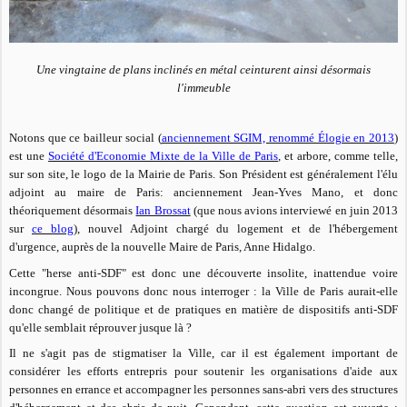
Une vingtaine de plans inclinés en métal ceinturent ainsi désormais
l'immeuble
Notons que ce bailleur social (
anciennement SGIM, renommé Élogie en 2013
)
est une
Société d'Economie Mixte de la Ville de Paris
, et arbore, comme telle,
sur son site, le logo de la Mairie de Paris. Son Président est généralement l'élu
adjoint au maire de Paris: anciennement Jean-Yves Mano, et donc
théoriquement désormais
Ian Brossat
(que nous avions interviewé en juin 2013
sur
ce blog
), nouvel Adjoint chargé du logement et de l'hébergement
d'urgence, auprès de la nouvelle Maire de Paris, Anne Hidalgo.
Cette "herse anti-SDF" est donc une découverte insolite, inattendue voire
incongrue. Nous pouvons donc nous interroger : la Ville de Paris aurait-elle
donc changé de politique et de pratiques en matière de dispositifs anti-SDF
qu'elle semblait réprouver jusque là ?
Il ne s'agit pas de stigmatiser la Ville, car il est également important de
considérer les efforts entrepris pour soutenir les organisations d'aide aux
personnes en errance et accompagner les personnes sans-abri vers des structures