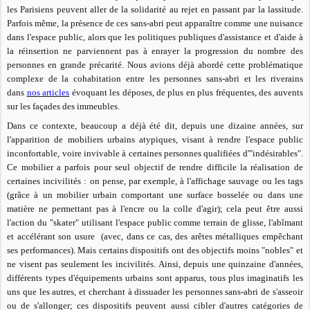
les Parisiens peuvent aller de la solidarité au rejet en passant par la lassitude.
Parfois même, la présence de ces sans-abri peut apparaître comme une nuisance
dans l'espace public, alors que les politiques publiques d'assistance et d'aide à
la réinsertion ne parviennent pas à enrayer la progression du nombre des
personnes en grande précarité. Nous avions déjà abordé cette problématique
complexe de la cohabitation entre les personnes sans-abri et les riverains
dans
nos articles
évoquant les déposes, de plus en plus fréquentes, des auvents
sur les façades des immeubles.
Dans ce contexte, beaucoup a déjà été dit, depuis une dizaine années, sur
l'apparition de mobiliers urbains atypiques, visant à rendre l'espace public
inconfortable, voire invivable à certaines personnes qualifiées d'"indésirables".
Ce mobilier a parfois pour seul objectif de rendre difficile la réalisation de
certaines incivilités : on pense, par exemple, à l'affichage sauvage ou les tags
(grâce à un mobilier urbain comportant une surface bosselée ou dans une
matière ne permettant pas à l'encre ou la colle d'agir); cela peut être aussi
l'action du "skater" utilisant l'espace public comme terrain de glisse, l'abîmant
et accélérant son usure (avec, dans ce cas, des arêtes métalliques empêchant
ses performances). Mais certains dispositifs ont des objectifs moins "nobles" et
ne visent pas seulement les incivilités. Ainsi, depuis une quinzaine d'années,
différents types d'équipements urbains sont apparus, tous plus imaginatifs les
uns que les autres, et cherchant à dissuader les personnes sans-abri de s'asseoir
ou de s'allonger; ces dispositifs peuvent aussi cibler d'autres catégories de