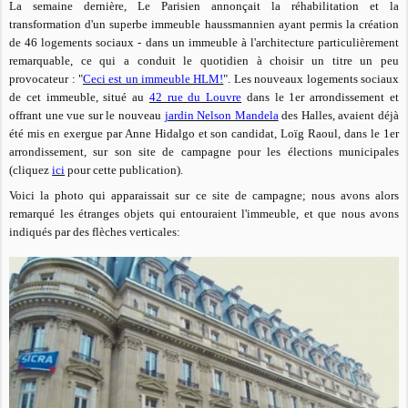
La semaine dernière, Le Parisien annonçait la réhabilitation et la
transformation d'un superbe immeuble haussmannien ayant permis la création
de 46 logements sociaux - dans un immeuble à l'architecture particulièrement
remarquable, ce qui a conduit le quotidien à choisir un titre un peu
provocateur : "
Ceci est un immeuble HLM!
"
. Les nouveaux logements sociaux
de cet immeuble, situé au
42 rue du Louvre
dans le 1er arrondissement et
offrant une vue sur le nouveau
jardin Nelson Mandela
des Halles, avaient déjà
été mis en exergue par Anne Hidalgo et son candidat, Loïg Raoul, dans le 1er
arrondissement, sur son site de campagne pour les élections municipales
(cliquez
ici
pour cette publication).
Voici la photo qui apparaissait sur ce site de campagne; nous avons alors
remarqué les étranges objets qui entouraient l'immeuble, et que nous avons
indiqués par des flèches verticales: