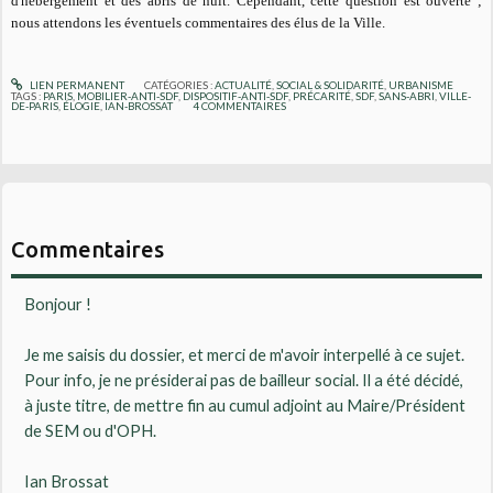
d'hébergement et des abris de nuit. Cependant, cette question est ouverte ;
nous attendons les éventuels commentaires des élus de la Ville.
LIEN PERMANENT
CATÉGORIES :
ACTUALITÉ
,
SOCIAL & SOLIDARITÉ
,
URBANISME
TAGS :
PARIS
,
MOBILIER-ANTI-SDF
,
DISPOSITIF-ANTI-SDF
,
PRÉCARITÉ
,
SDF
,
SANS-ABRI
,
VILLE-
DE-PARIS
,
ÉLOGIE
,
IAN-BROSSAT
4
COMMENTAIRES
Commentaires
Bonjour !
Je me saisis du dossier, et merci de m'avoir interpellé à ce sujet.
Pour info, je ne présiderai pas de bailleur social. Il a été décidé,
à juste titre, de mettre fin au cumul adjoint au Maire/Président
de SEM ou d'OPH.
Ian Brossat