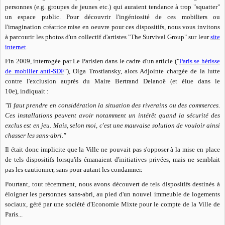
personnes (e.g. groupes de jeunes etc.) qui auraient tendance à trop "squatter"
un espace public. Pour découvrir l'ingéniosité de ces mobiliers ou
l'imagination créatrice mise en oeuvre pour ces dispositifs, nous vous invitons
à parcourir les photos d'un collectif d'artistes "The Survival Group" sur leur
site
internet
.
Fin 2009, interrogée par Le Parisien dans le cadre d'un article ("
Paris se hérisse
de mobilier anti-SDF
"),
Olga Trostiansky, alors Adjointe chargée de la lutte
contre l'exclusion
auprès du Maire Bertrand Delanoë
(et élue dans le
10e),
indiquait :
"Il faut prendre en considération la situation des riverains ou des commerces.
Ces installations peuvent avoir notamment un intérêt quand la sécurité des
exclus est en jeu. Mais, selon moi, c'est une mauvaise solution de vouloir ainsi
chasser les sans-abri."
Il était donc implicite que la Ville ne pouvait pas s'opposer à la mise en place
de tels dispositifs lorsqu'ils émanaient d'initiatives privées, mais ne semblait
pas les cautionner, sans pour autant les condamner.
Pourtant, tout récemment, nous avons découvert de tels dispositifs destinés à
éloigner les personnes sans-abri, au pied d'un nouvel immeuble de logements
sociaux, géré par une société d'Economie Mixte pour le compte de la Ville de
Paris...