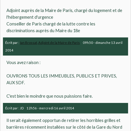
Adjoint auprès de la Maire de Paris, chargé du logement et de
l'hébergement d'urgence
Conseiller de Paris chargé de la lutte contre les
discriminations auprès du Maire du 18e
Écrit par :
Ian Brossat, Adjoint de la Maire de Paris
09h50
-
dimanche 13
avril
2014
Vous avez raison :
OUVRONS TOUS LES IMMEUBLES, PUBLICS ET PRIVES,
AUX SDF.
C'est bien le moindre que nous puissions faire.
Écrit par :
JD
12h56
-
mercredi 16
avril 2014
Il serait également opportun de retirer les horribles grilles et
barrières récemment installées sur le côté de la Gare du Nord