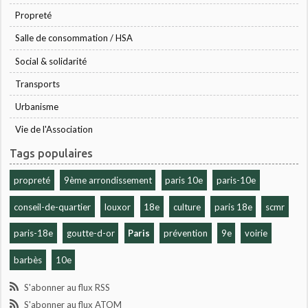
Propreté
Salle de consommation / HSA
Social & solidarité
Transports
Urbanisme
Vie de l'Association
Tags populaires
propreté
9ème arrondissement
paris 10e
paris-10e
conseil-de-quartier
louxor
18e
culture
paris 18e
scmr
paris-18e
goutte-d-or
Paris
prévention
9e
voirie
barbès
10e
S'abonner au flux RSS
S'abonner au flux ATOM