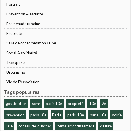
Portrait
Prévention & sécurité
Promenade urbaine
Propreté
Salle de consommation / HSA
Social & solidarité
Transports
Urbanisme
Vie de l'Association
Tags populaires
goutte-d-or
scmr
paris 10e
propreté
10e
9e
prévention
paris 18e
Paris
paris-18e
paris-10e
voirie
18e
conseil-de-quartier
9ème arrondissement
culture