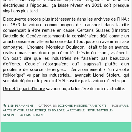
électriques à l’époque… ça laisse rêveur en 2011, soit presque
vingt ans plus tard.
Découverte encore plus intéressante dans les archives de l’INA :
en 1973, la voiture comme moyen de transport dans la cité
commençait à être remise en cause. Certains Suisses (l’Institut
Battelle de Genève notamment) la considéraient déjà comme un
anachronisme en ville en lui concédant tout juste un avenir en rase
campagne… L’homme, Monsieur Bouladon,
était très en avance,
réaliste mais sans doute peu écouté. Très intéressant, vraiment.
On osait dire que les industriels ne faisaient pas beaucoup
d’efforts. Ceux-ci rétorquaient qu’il s’agissait plutôt d’un
problème de source d’énergie…
L’environnement ? "un à-côté
folklorique" vu par les industriels… avançait Lionel Stoleru, qui
semblait déplorer le peu d’intérêt suscité par la voiture électrique.
Un petit quart d’heure
savoureux, à la lumière de notre actualité.
LIEN PERMANENT
CATÉGORIES :
ECONOMIE
,
HISTOIRE
,
TRANSPORTS
TAGS :
PARIS
,
AUTOLIB'
,
VOITURES-ÉLECTRIQUES
,
BOLLORÉ
,
LA ROCHELLE
,
INSTITUT-BATTELLE-
GENÈVE
4
COMMENTAIRES