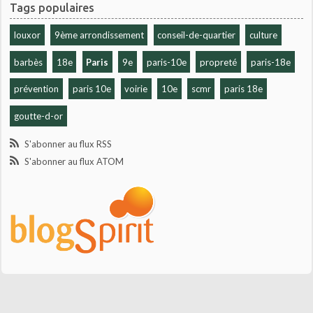
Tags populaires
louxor
9ème arrondissement
conseil-de-quartier
culture
barbès
18e
Paris
9e
paris-10e
propreté
paris-18e
prévention
paris 10e
voirie
10e
scmr
paris 18e
goutte-d-or
S'abonner au flux RSS
S'abonner au flux ATOM