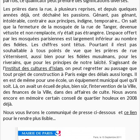
parfois, ce qualificatif peut prendre des significations diverses.
Les prières dans la rue, à plusieurs reprises, et depuis quelques
années déjà, ont déchaîné les passions. Gênant, pas gênant,
intolérable, contraire aux principes, indigne, temporaire... On sait
que la fermeture de la mosquée de la rue de Tanger, devenue
vétuste et non remplacée, n'y était pas étrangère. L'espace offert
par les mosquées parisiennes est largement inférieur au nombre
des fidèles. Les chiffres sont têtus. Pourtant il n'est pas
souhaitable à tous points de vue que les prières de rue
s'éternisent, aussi bien pour les fidèles musulmans, pour les
riverains, que pour les principes de notre laïcité. S'agissant de
l'
Institut des cultures d'Islam,
on peut regretter au passage que
tout projet de construction à Paris exige des délais aussi longs. Il
en est de même pour une école, un équipement municipal quel qu'il
soit. Là, on avait un écueil de plus, bien sûr, l'intervention de la Ville,
des finances de la Ville, dans des affaires de culte. Nous avons
encore en mémoire certain conseil de quartier houleux en 2008
déjà.
Nous vous livrons le communiqué de presse ci-dessous et
ce lien
pour le rendre plus lisible...