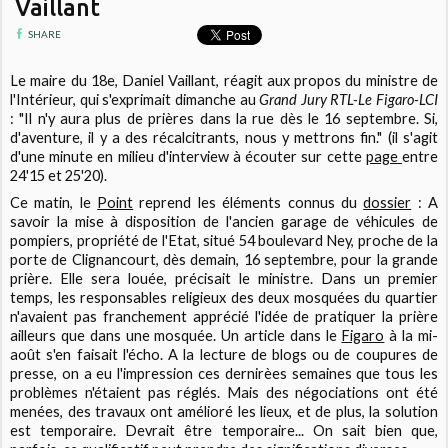
Vaillant
SHARE
Le maire du 18e, Daniel Vaillant, réagit aux propos du ministre de
l'Intérieur, qui s'exprimait dimanche au
Grand Jury RTL-Le Figaro-LCI
: "Il n'y aura plus de prières dans la rue dès le 16 septembre. Si,
d'aventure, il y a des récalcitrants, nous y mettrons fin." (il s'agit
d'une minute en milieu d'interview à écouter sur cette
page
entre
24'15 et 25'20).
Ce matin, le
Point
reprend les éléments connus du
dossier
: A
savoir la mise à disposition de l'ancien garage de véhicules de
pompiers, propriété de l'Etat, situé 54 boulevard Ney, proche de la
porte de Clignancourt, dès demain, 16 septembre, pour la grande
prière. Elle sera louée, précisait le ministre. Dans un premier
temps, les responsables religieux des deux mosquées du quartier
n'avaient pas franchement apprécié l'idée de pratiquer la prière
ailleurs que dans une mosquée. Un article dans le
Figaro
à la mi-
août s'en faisait l'écho. A la lecture de blogs ou de coupures de
presse, on a eu l'impression ces dernirèes semaines que tous les
problèmes n'étaient pas réglés. Mais des négociations ont été
menées, des travaux ont amélioré les lieux, et de plus, la solution
est temporaire. Devrait être temporaire... On sait bien que,