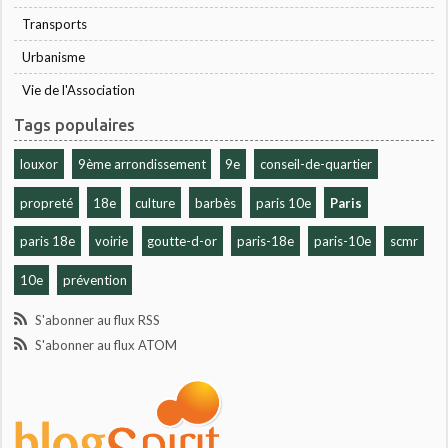
Transports
Urbanisme
Vie de l'Association
Tags populaires
louxor
9ème arrondissement
9e
conseil-de-quartier
propreté
18e
culture
barbès
paris 10e
Paris
paris 18e
voirie
goutte-d-or
paris-18e
paris-10e
scmr
10e
prévention
S'abonner au flux RSS
S'abonner au flux ATOM