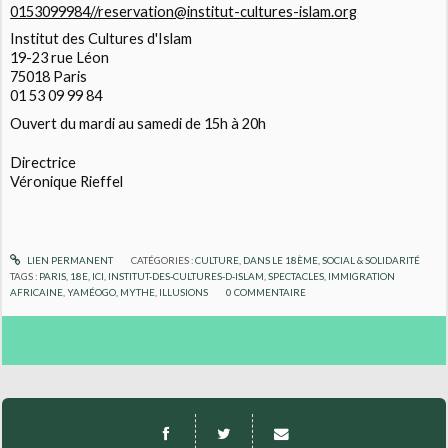
0153099984//reservation@institut-cultures-islam.org
Institut des Cultures d'Islam
19-23 rue Léon
75018 Paris
01 53 09 99 84
Ouvert du mardi au samedi de 15h à 20h
Directrice
Véronique Rieffel
LIEN PERMANENT
CATÉGORIES :
CULTURE
,
DANS LE 18ÈME
,
SOCIAL & SOLIDARITÉ
TAGS :
PARIS
,
18E
,
ICI
,
INSTITUT-DES-CULTURES-D-ISLAM
,
SPECTACLES
,
IMMIGRATION
AFRICAINE
,
YAMÉOGO
,
MYTHE
,
ILLUSIONS
0
COMMENTAIRE