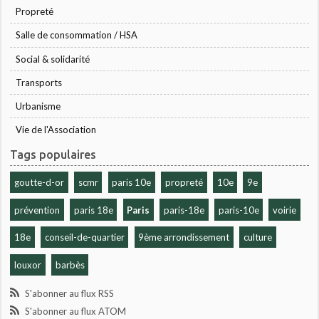
Propreté
Salle de consommation / HSA
Social & solidarité
Transports
Urbanisme
Vie de l'Association
Tags populaires
goutte-d-or
scmr
paris 10e
propreté
10e
9e
prévention
paris 18e
Paris
paris-18e
paris-10e
voirie
18e
conseil-de-quartier
9ème arrondissement
culture
louxor
barbès
S'abonner au flux RSS
S'abonner au flux ATOM