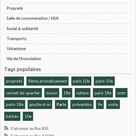
Propreté
Salle de consommation / HSA
Social & solidarité
Transports
Urbanisme
Vie de l'Association
Tags populaires
propreté
9ème arrondissement
paris 10e
paris-10e
conseil-de-quartier
louxor
18e
culture
paris 18e
scmr
paris-18e
goutte-d-or
Paris
prévention
9e
voirie
barbès
10e
S'abonner au flux RSS