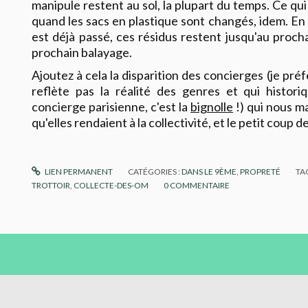
manipule restent au sol, la plupart du temps. Ce qu
quand les sacs en plastique sont changés, idem. E
est déjà passé, ces résidus restent jusqu'au procha
prochain balayage.
Ajoutez à cela la disparition des concierges (je pré
reflète pas la réalité des genres et qui histori
concierge parisienne, c'est la
bignolle
!) qui nous m
qu'elles rendaient à la collectivité, et le petit coup de 
LIEN PERMANENT
CATÉGORIES :
DANS LE 9ÈME
,
PROPRETÉ
TA
TROTTOIR
,
COLLECTE-DES-OM
0
COMMENTAIRE