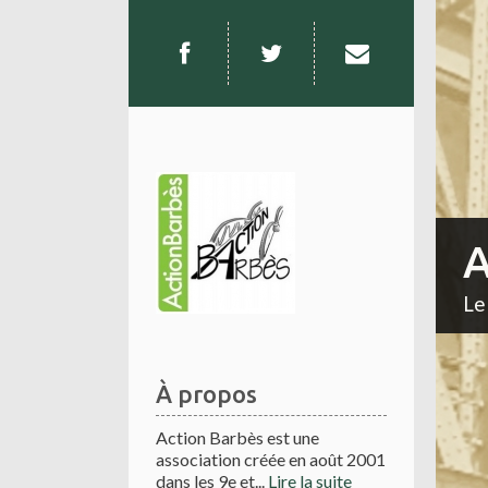
A
Le
À propos
Action Barbès est une
association créée en août 2001
dans les 9e et...
Lire la suite