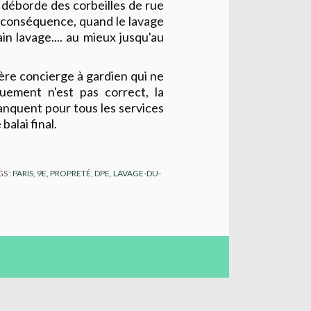
i déborde des corbeilles de rue
n conséquence, quand le lavage
in lavage.... au mieux jusqu'au
fère concierge à gardien qui ne
quement n'est pas correct, la
anquent pour tous les services
balai final.
GS :
PARIS
,
9E
,
PROPRETÉ
,
DPE
,
LAVAGE-DU-