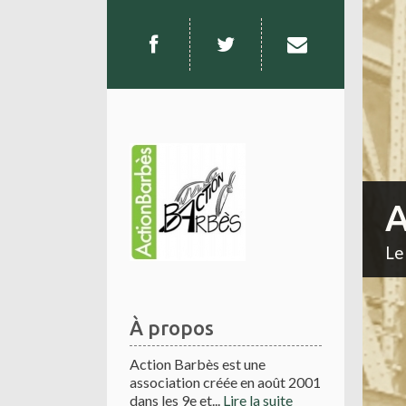
A
Le
À propos
Action Barbès est une
association créée en août 2001
dans les 9e et...
Lire la suite