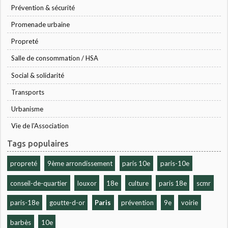
Prévention & sécurité
Promenade urbaine
Propreté
Salle de consommation / HSA
Social & solidarité
Transports
Urbanisme
Vie de l'Association
Tags populaires
propreté
9ème arrondissement
paris 10e
paris-10e
conseil-de-quartier
louxor
18e
culture
paris 18e
scmr
paris-18e
goutte-d-or
Paris
prévention
9e
voirie
barbès
10e