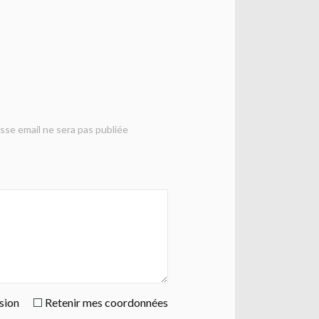
sse email ne sera pas publiée
ssion
Retenir mes coordonnées