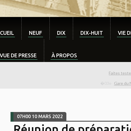
CUEIL
NEUF
DIX
DIX-HUIT
VIE 
VUE DE PRESSE
À PROPOS
Faites teste
Gare du N
07H00
10
MARS 2022
Réunion de préparati