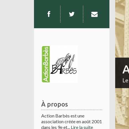
A
Le
À propos
Action Barbès est une
association créée en août 2001
dans les 9e et...
Lire la suite