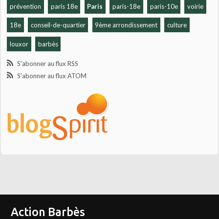
prévention
paris 18e
Paris
paris-18e
paris-10e
voirie
18e
conseil-de-quartier
9ème arrondissement
culture
louxor
barbès
S'abonner au flux RSS
S'abonner au flux ATOM
Action Barbès