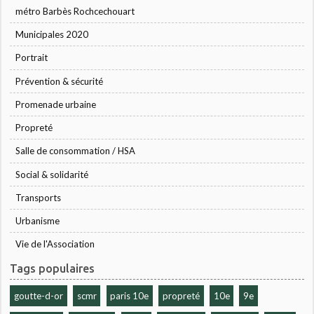
métro Barbès Rochcechouart
Municipales 2020
Portrait
Prévention & sécurité
Promenade urbaine
Propreté
Salle de consommation / HSA
Social & solidarité
Transports
Urbanisme
Vie de l'Association
Tags populaires
goutte-d-or
scmr
paris 10e
propreté
10e
9e