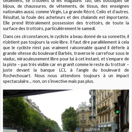
seulement, se trouvent là les magasins Tati, des boutiques de
bijoux, de chaussures, de vêtements, de tissus, des enseignes
nationales aussi, comme Virgin, La grande Récré, Celio et d’autres.
Résultat, la foule des acheteurs et des chalands est importante.
Elle prend littéralement possession des trottoirs, de toute la
surface des trottoirs, particulièrement le samedi.
Dans ces circonstances, le cycliste a beau donné de sa sonnette, il
n’obtient pas toujours la voie libre. Il faut dire parallèlement à cela
que le cycliste n’est pas vraiment raisonnable quand il déferle à
grande vitesse du boulevard Barbès, traverse le carrefour sous le
viaduc, miraculeusement libre pour lui à cet instant, et s’empare de
la piste – pas très visible car en granit comme le reste du trottoir –
juste devant la banque LCL à l’angle du boulevard de
Rochechouart. Nous nous attendons toujours à un impact
spectaculaire… non, on s’invective mais pas plus.