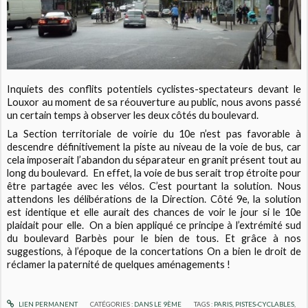
Inquiets des conflits potentiels cyclistes-spectateurs devant le
Louxor au moment de sa réouverture au public, nous avons passé
un certain temps à observer les deux côtés du boulevard.
La Section territoriale de voirie du 10e n’est pas favorable à
descendre définitivement la piste au niveau de la voie de bus, car
cela imposerait l’abandon du séparateur en granit présent tout au
long du boulevard. En effet, la voie de bus serait trop étroite pour
être partagée avec les vélos. C’est pourtant la solution. Nous
attendons les délibérations de la Direction. Côté 9e, la solution
est identique et elle aurait des chances de voir le jour si le 10e
plaidait pour elle.
On a bien appliqué ce principe à l’extrémité sud
du boulevard Barbès pour le bien de tous. Et grâce à nos
suggestions, à l’époque de la concertations On a bien le droit de
réclamer la paternité de quelques aménagements !
LIEN PERMANENT
CATÉGORIES :
DANS LE 9ÈME
TAGS :
PARIS
,
PISTES-CYCLABLES
,