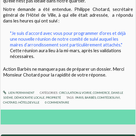
qu'elle n'est pas idéale dans notre quartier.
Notre demande a été entendue. Philippe Chotard, secrétaire
général de l'Hôtel de Ville, à qui elle était adressée, a répondu
dans les heures qui ont suivi :
"Je suis d’accord avec vous pour programmer d’ores et déjà
une nouvelle réunion de notre comité de suivi auquel les
maires d’arrondissement sont particulièrement attachés."
Cette réunion aura lieu à la mi-mars, après les validations
nécessaires.
Action Barbès ne manquera pas de préparer un dossier. Merci
Monsieur Chotard pour la rapidité de votre réponse.
LIEN PERMANENT
CATÉGORIES :
CIRCULATION & VOIRIE
,
COMMERCE
,
DANS LE
10ÈME
,
DÉMOCRATIE LOCALE
,
PROPRETÉ
TAGS :
PARIS
,
BARBÈS
,
COMITÉDESUIVI
,
CHOTARD
,
HÔTELDEVILLE
0
COMMENTAIRE