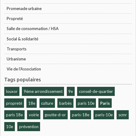
Promenade urbaine
Propreté
Salle de consommation / HSA
Social & solidarité
Transports
Urbanisme
Vie de l'Association
Tags populaires
louxor
9ème arrondissement
9e
conseil-de-quartier
propreté
18e
culture
barbès
paris 10e
Paris
paris 18e
voirie
goutte-d-or
paris-18e
paris-10e
scmr
10e
prévention