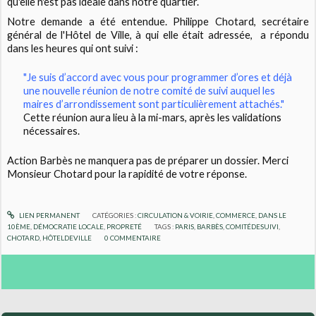
qu'elle n'est pas idéale dans notre quartier.
Notre demande a été entendue. Philippe Chotard, secrétaire
général de l'Hôtel de Ville, à qui elle était adressée, a répondu
dans les heures qui ont suivi :
"Je suis d’accord avec vous pour programmer d’ores et déjà
une nouvelle réunion de notre comité de suivi auquel les
maires d’arrondissement sont particulièrement attachés."
Cette réunion aura lieu à la mi-mars, après les validations
nécessaires.
Action Barbès ne manquera pas de préparer un dossier. Merci
Monsieur Chotard pour la rapidité de votre réponse.
LIEN PERMANENT
CATÉGORIES :
CIRCULATION & VOIRIE
,
COMMERCE
,
DANS LE
10ÈME
,
DÉMOCRATIE LOCALE
,
PROPRETÉ
TAGS :
PARIS
,
BARBÈS
,
COMITÉDESUIVI
,
CHOTARD
,
HÔTELDEVILLE
0
COMMENTAIRE