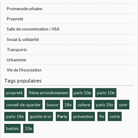
Promenade urbaine
Propreté
Salle de consommation / HSA
Social & solidarité
Transports
Urbanisme
Vie de l'Association
Tags populaires
propreté
9ème arrondissement
paris 10e
paris-10e
conseil-de-quartier
louxor
18e
culture
paris 18e
scmr
paris-18e
goutte-d-or
Paris
prévention
9e
voirie
barbès
10e