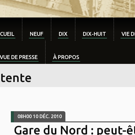
CUEIL
NEUF
DIX
DIX-HUIT
VIE 
VUE DE PRESSE
À PROPOS
ttente
08H00
10
DÉC. 2010
Gare du Nord : peut-ê