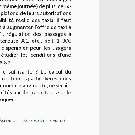
la même journée) de plus, ceux-
e plafond de leurs autorisations
lité réelle des taxis, il faut
 à augmenter l’offre de taxi à
il, régulation des passages à
utoroute A1, etc., soit 1 300
t disponibles pour les usagers
 étudier les conditions d'une
is. »
lle suffisante ? Le calcul du
ompétences particulières, nous
ur nombre augmente, ne serait-
icités par des rabatteurs sur le
roquer.
NSPORTS
TAGS :
PARIS 10E
,
GARE DU