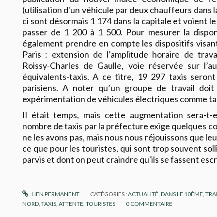
(utilisation d'un véhicule par deux chauffeurs dans 
ci sont désormais 1 174 dans la capitale et voient l
passer de 1 200 à 1 500. Pour mesurer la disponibi
également prendre en compte les dispositifs visant
Paris : extension de l’amplitude horaire de trava
Roissy-Charles de Gaulle, voie réservée sur l’a
équivalents-taxis. A ce titre, 19 297 taxis seron
parisiens. A noter qu’un groupe de travail doit
expérimentation de véhicules électriques comme tax
Il était temps, mais cette augmentation sera-t-e
nombre de taxis par la préfecture exige quelques c
ne les avons pas, mais nous nous réjouissons que le
ce que pour les touristes, qui sont trop souvent soll
parvis et dont on peut craindre qu'ils se fassent esc
LIEN PERMANENT
CATÉGORIES :
ACTUALITÉ
,
DANS LE 10ÈME
,
TRA
NORD
,
TAXIS
,
ATTENTE
,
TOURISTES
0
COMMENTAIRE