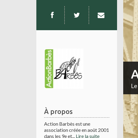
A
Le
À propos
Action Barbès est une
association créée en août 2001
dans les 9e et...
Lire la suite