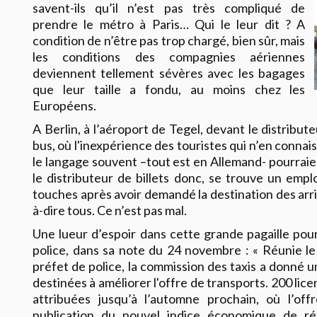
savent-ils qu’il n’est pas très compliqué de
prendre le métro à Paris… Qui le leur dit ? A
condition de n’être pas trop chargé, bien sûr, mais
les conditions des compagnies aériennes
deviennent tellement sévères avec les bagages
que leur taille a fondu, au moins chez les
Européens.
A Berlin, à l’aéroport de Tegel, devant le distribute
bus, où l'inexpérience des touristes qui n’en connai
le langage souvent –tout est en Allemand- pourraien
le distributeur de billets donc, se trouve un emp
touches après avoir demandé la destination des ar
à-dire tous. Ce n’est pas mal.
Une lueur d’espoir dans cette grande pagaille pour
police, dans sa note du 24 novembre : « Réunie l
préfet de police, la commission des taxis a donné u
destinées à améliorer l'offre de transports. 200 lic
attribuées jusqu’à l’automne prochain, où l’off
publication du nouvel indice économique de r