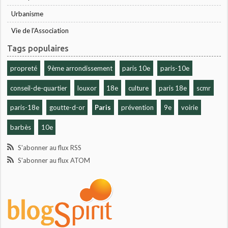
Urbanisme
Vie de l'Association
Tags populaires
propreté
9ème arrondissement
paris 10e
paris-10e
conseil-de-quartier
louxor
18e
culture
paris 18e
scmr
paris-18e
goutte-d-or
Paris
prévention
9e
voirie
barbès
10e
S'abonner au flux RSS
S'abonner au flux ATOM