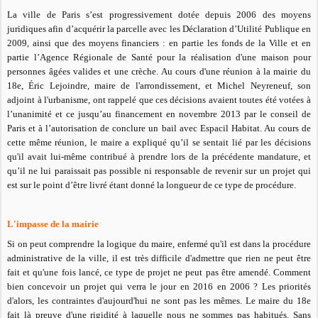
La ville de Paris s’est progressivement dotée depuis 2006 des moyens
juridiques afin d’acquérir la parcelle avec les Déclaration d’Utilité Publique en
2009, ainsi que des moyens financiers : en partie les fonds de la Ville et en
partie l’Agence Régionale de Santé pour la réalisation d'une maison pour
personnes âgées valides et une crèche. Au cours d'une réunion à la mairie du
18e, Éric Lejoindre, maire de l'arrondissement, et Michel Neyreneuf, son
adjoint à l'urbanisme, ont rappelé que ces décisions avaient toutes été votées à
l’unanimité et ce jusqu’au financement en novembre 2013 par le conseil de
Paris et à l’autorisation de conclure un bail avec Espacil Habitat. Au cours de
cette même réunion, le maire a expliqué qu’il se sentait lié par les décisions
qu'il avait lui-même contribué à prendre lors de la précédente mandature, et
qu’il ne lui paraissait pas possible ni responsable de revenir sur un projet qui
est sur le point d’être livré étant donné la longueur de ce type de procédure.
L'impasse de la mairie
Si on peut comprendre la logique du maire, enfermé qu'il est dans la procédure
administrative de la ville, il est très difficile d'admettre que rien ne peut être
fait et qu'une fois lancé, ce type de projet ne peut pas être amendé. Comment
bien concevoir un projet qui verra le jour en 2016 en 2006 ? Les priorités
d'alors, les contraintes d'aujourd'hui ne sont pas les mêmes. Le maire du 18e
fait là preuve d'une rigidité à laquelle nous ne sommes pas habitués. Sans