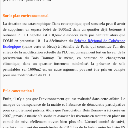
Sur le plan environnemental
La situation est catastrophique. Dans cette optique, quel sens cela peut-il avoir
de supprimer un espace boisé de 1600m2 dans un quartier déjà bétonné à
outrance ? La Chapelle est à 0,6m2 d’espaces verts par habitant alors que
l’OMS en préconise 10 ! La déclinaison du
Schéma Régional de Cohérence
Ecologique
(trame verte et bleue) à l'échelle de Paris, qui constitue l'un des
enjeux de la modification actuelle du PLU, est un argument fort en faveur de la
préservation du Bois Dormoy. De même, en contexte de changement
climatique, dans un quartier fortement minéralisé, la présence de sols
perméables sur 1600m2 est un autre argument pouvant être pris en compte
pour une modification du PLU.
Et la concertation ?
Enfin, il n'y a pas que l'environnement qui est maltraité dans cette affaire. Le
manque de transparence de la mairie et l’absence de démocratie participative
pour ce projet sont patents. Alors que l’association Bois Dormoy a été créée en
2007, jamais la mairie n’a souhaité associer les riverains en mettant en place un
comité de suivi réellement ouvert bien plus tôt. L'actuel comité de suivi,
arraché au moment des municipales de 2014 lors de la fusion entre les listes PS