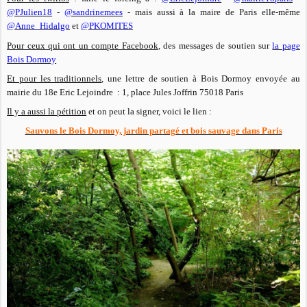
@PJulien18
-
@sandrinemees
- mais aussi à la maire de Paris elle-même
@Anne_Hidalgo
et
@PKOMITES
Pour ceux qui ont un compte Facebook
, des messages de soutien sur
la page
Bois Dormoy
Et pour les traditionnels
, une lettre de soutien à Bois Dormoy envoyée au
mairie du 18e Eric Lejoindre : 1, place Jules Joffrin 75018 Paris
Il y a aussi la pétition
et on peut la signer, voici le lien :
Sauvons le Bois Dormoy, jardin partagé et bois sauvage dans Paris