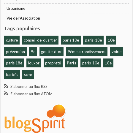
Urbanisme
Vie de l'Association
Tags populaires
culture
conseil-de-quartier
paris 10e
paris-18e
10e
prévention
9e
goutte-d-or
9ème arrondissement
voirie
paris 18e
louxor
propreté
Paris
paris-10e
18e
barbès
scmr
S'abonner au flux RSS
S'abonner au flux ATOM