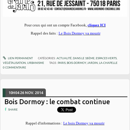
Pour ceux qui ont un compte Facebook,
cliquez ICI
Rappel des faits :
Le Bois Dormoy va mourir
LIEN PERMANENT
CATÉGORIES :
ACTUALITÉ
,
DANS LE 18ÈME
,
ESPACES VERTS,
VÉGÉTALISATION
,
URBANISME
TAGS :
PARIS
,
BOIS-DORMOY
,
JARDIN
,
LA-CHAPELLE
0
COMMENTAIRE
10H04
26
NOV. 2014
Bois Dormoy : le combat continue
SHARE
Rappel d'informations :
Le bois Dormoy va mourir