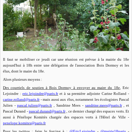
Il faut se mobiliser ce jeudi car une réunion est prévue à la mairie du 18e
aujourd'hui à 18h entre une délégation de l'association Bois Dormoy et les
élus, dont le maire du 18e.
Alors plusieurs moyens :
Des courriels de soutien à Bois Dormoy à envoyer au maire du 18e
, Eric
Lejoindre :
eric.lejoindre@paris.fr
et à sa première adjointe Carine Rolland -
carine.rolland@paris.fr
- mais aussi aux élus, notamment les écologistes Pascal
Julien -
pascal.julien@paris.fr
, Sandrine Mees -
sandrine.mees@paris.fr
, et
Pascal Durand -
pascal.durand@paris.fr
, ce dernier chargé des espaces verts. Et
aussi à Pénélope Komitès chargée des espaces verts à l'Hôtel de Ville -
penelope.komites@paris.fr
Pour les twittos
: faire le forcing à :
@EricLejoindre
-
@mairie18paris
-