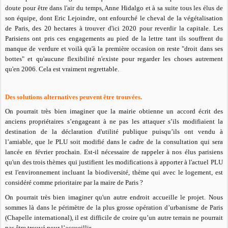
doute pour être dans l'air du temps, Anne Hidalgo et à sa suite tous les élus de
son équipe, dont Eric Lejoindre, ont enfourché le cheval de la végétalisation
de Paris, des 20 hectares à trouver d'ici 2020 pour reverdir la capitale. Les
Parisiens ont pris ces engagements au pied de la lettre tant ils souffrent du
manque de verdure et voilà qu'à la première occasion on reste "droit dans ses
bottes" et qu'aucune flexibilité n'existe pour regarder les choses autrement
qu'en 2006. Cela est vraiment regrettable.
Des solutions alternatives peuvent être trouvées.
On pourrait très bien imaginer que la mairie obtienne un accord écrit des
anciens propriétaires s’engageant à ne pas les attaquer s’ils modifiaient la
destination de la déclaration d'utilité publique puisqu’ils ont vendu à
l’amiable, que le PLU soit modifié dans le cadre de la consultation qui sera
lancée en février prochain. Est-il nécessaire de rappeler à nos élus parisiens
qu'un des trois thèmes qui justifient les modifications à apporter à l'actuel PLU
est l'environnement incluant la biodiversité, thème qui avec le logement, est
considéré comme prioritaire par la maire de Paris ?
On pourrait très bien imaginer qu'un autre endroit accueille le projet. Nous
sommes là dans le périmètre de la plus grosse opération d’urbanisme de Paris
(Chapelle international), il est difficile de croire qu’un autre terrain ne pourrait
pas être trouvé pour l’accueillir.