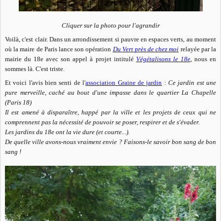
Cliquer sur la photo pour l'agrandir
Voilà, c'est clair. Dans un arrondissement si pauvre en espaces verts, au moment
où la maire de Paris lance son opération
Du Vert près de chez moi
relayée par la
mairie du 18e avec son appel à projet intitulé
Végétalisons le 18e
, nous en
sommes là. C'est triste.
Et voici l'avis bien senti de l'
association Graine de jardin
:
Ce jardin est une
pure merveille, ​caché au​ bout d'une impasse dans le quartier La Chapelle​
(Paris 18)​
Il est amené à disparaître, ​happé​ par la ville et les projets de ceux qui ne
comprennent pas la nécessité de pouvoir se poser, respirer et de s'évader.
Les jardins du 18e ont la vie dure (et courte...).
De quelle ville avons-nous vraiment envie ? Faisons-le savoir bon sang de bon
sang !