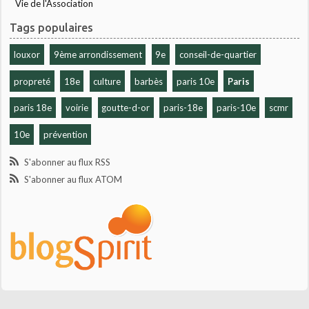
Vie de l'Association
Tags populaires
louxor
9ème arrondissement
9e
conseil-de-quartier
propreté
18e
culture
barbès
paris 10e
Paris
paris 18e
voirie
goutte-d-or
paris-18e
paris-10e
scmr
10e
prévention
S'abonner au flux RSS
S'abonner au flux ATOM