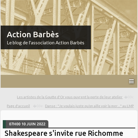
Action Barbès
Le blog de l'association Action Barbès
Les artistes de la Goutte d'Or vous ouvrent la porte de leur atelier
Page d'accueil
Danse : "Je voulais juste qu’on aille voir la mer…" au LMP
07H00
10
JUIN 2022
Shakespeare s'invite rue Richomme