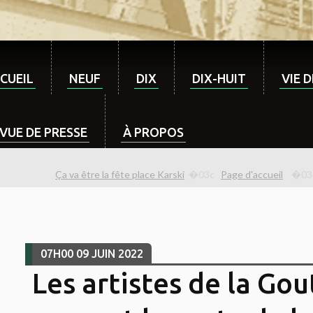
CUEIL
NEUF
DIX
DIX-HUIT
VIE 
VUE DE PRESSE
À PROPOS
Ça va être la fête place Karski
Page d'accueil
07H00
09
JUIN 2022
Les artistes de la Gou