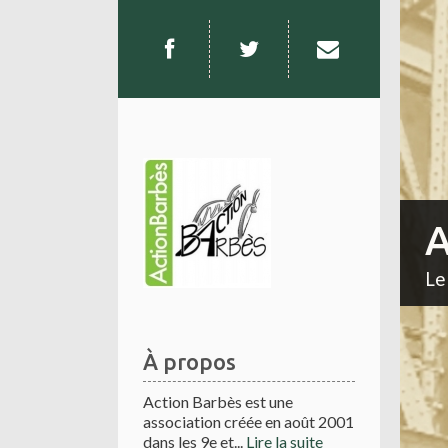
A
Le
À propos
Action Barbès est une
association créée en août 2001
dans les 9e et...
Lire la suite