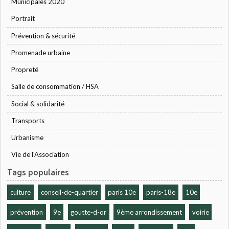
Municipales 2020
Portrait
Prévention & sécurité
Promenade urbaine
Propreté
Salle de consommation / HSA
Social & solidarité
Transports
Urbanisme
Vie de l'Association
Tags populaires
culture
conseil-de-quartier
paris 10e
paris-18e
10e
prévention
9e
goutte-d-or
9ème arrondissement
voirie