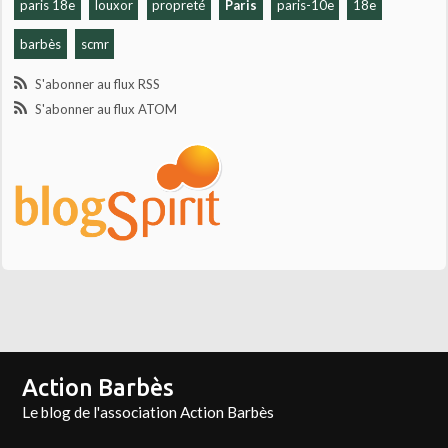
paris 18e
louxor
propreté
Paris
paris-10e
18e
barbès
scmr
S'abonner au flux RSS
S'abonner au flux ATOM
Action Barbès
Le blog de l'association Action Barbès