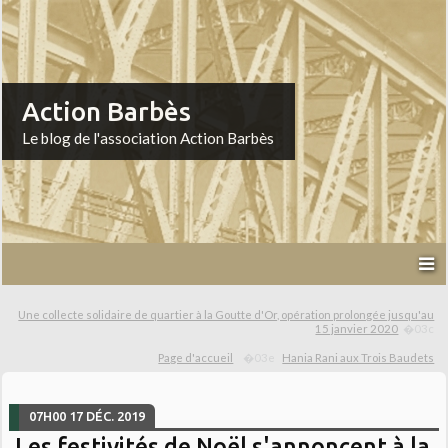
Action Barbès
Le blog de l'association Action Barbès
Une collecte solidaire de quartier à la Goutte d'Or, opération prolongée jusqu'au
15 janvier 2020
Page d'accueil
Hania Rani aux Trois Baudets
07H00
17
DÉC. 2019
Les festivités de Noël s'annoncent à la