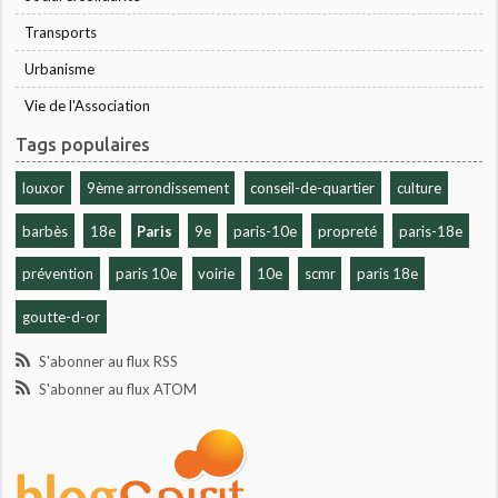
Transports
Urbanisme
Vie de l'Association
Tags populaires
louxor
9ème arrondissement
conseil-de-quartier
culture
barbès
18e
Paris
9e
paris-10e
propreté
paris-18e
prévention
paris 10e
voirie
10e
scmr
paris 18e
goutte-d-or
S'abonner au flux RSS
S'abonner au flux ATOM