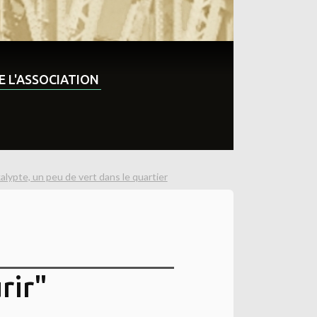
DE L'ASSOCIATION
alypte, un peu de vert dans le quartier
rir"