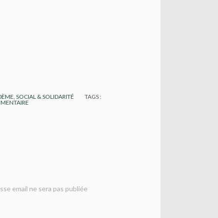
10ÈME
,
SOCIAL & SOLIDARITÉ
TAGS :
MENTAIRE
sse email ne sera pas publiée