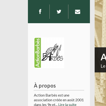
A
Le
À propos
Action Barbès est une
association créée en août 2001
dans les 9e et...
Lire la suite