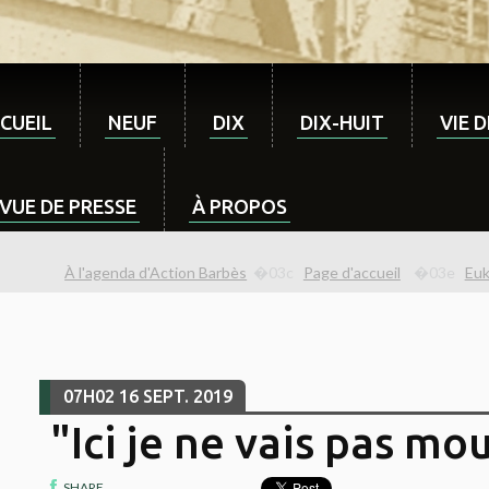
CUEIL
NEUF
DIX
DIX-HUIT
VIE 
VUE DE PRESSE
À PROPOS
À l'agenda d'Action Barbès
Page d'accueil
Euk
07H02
16
SEPT. 2019
"Ici je ne vais pas mou
SHARE