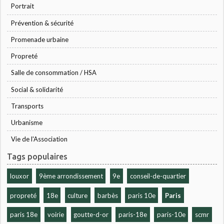
Portrait
Prévention & sécurité
Promenade urbaine
Propreté
Salle de consommation / HSA
Social & solidarité
Transports
Urbanisme
Vie de l'Association
Tags populaires
louxor
9ème arrondissement
9e
conseil-de-quartier
propreté
18e
culture
barbès
paris 10e
Paris
paris 18e
voirie
goutte-d-or
paris-18e
paris-10e
scmr