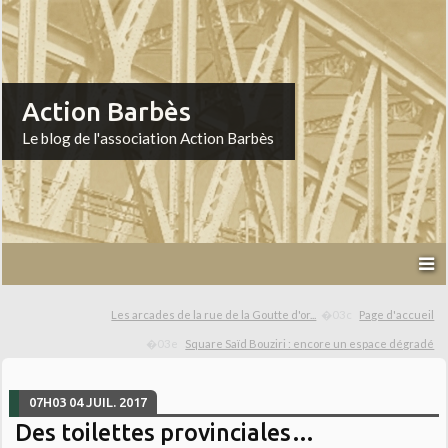
Action Barbès
Le blog de l'association Action Barbès
Les arcades de la rue de la Goutte d'or...
Page d'accueil
Square Saïd Bouziri : encore un espace dégradé
07H03
04
JUIL. 2017
Des toilettes provinciales…