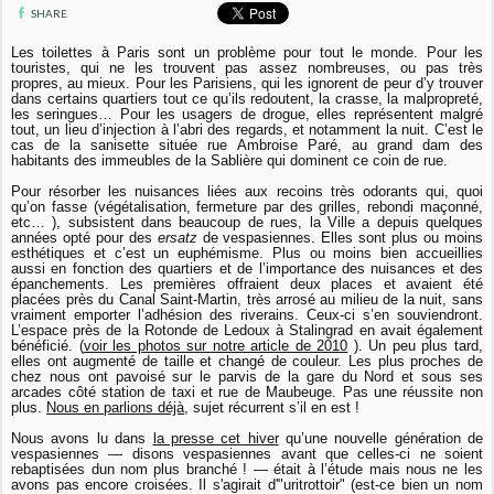
SHARE
Les toilettes à Paris sont un problème pour tout le monde. Pour les
touristes, qui ne les trouvent pas assez nombreuses, ou pas très
propres, au mieux. Pour les Parisiens, qui les ignorent de peur d’y trouver
dans certains quartiers tout ce qu’ils redoutent, la crasse, la malpropreté,
les seringues… Pour les usagers de drogue, elles représentent malgré
tout, un lieu d’injection à l’abri des regards, et notamment la nuit. C’est le
cas de la sanisette située rue Ambroise Paré, au grand dam des
habitants des immeubles de la Sablière qui dominent ce coin de rue.
Pour résorber les nuisances liées aux recoins très odorants qui, quoi
qu’on fasse (végétalisation, fermeture par des grilles, rebondi maçonné,
etc… ), subsistent dans beaucoup de rues, la Ville a depuis quelques
années opté pour des
ersatz
de vespasiennes. Elles sont plus ou moins
esthétiques et c’est un euphémisme. Plus ou moins bien accueillies
aussi en fonction des quartiers et de l’importance des nuisances et des
épanchements. Les premières offraient deux places et avaient été
placées près du Canal Saint-Martin, très arrosé au milieu de la nuit, sans
vraiment emporter l’adhésion des riverains. Ceux-ci s’en souviendront.
L’espace près de la Rotonde de Ledoux à Stalingrad en avait également
bénéficié. (
voir les photos sur notre article de 2010
). Un peu plus tard,
elles ont augmenté de taille et changé de couleur. Les plus proches de
chez nous ont pavoisé sur le parvis de la gare du Nord et sous ses
arcades côté station de taxi et rue de Maubeuge. Pas une réussite non
plus.
Nous en parlions déjà
, sujet récurrent s’il en est !
Nous avons lu dans
la presse cet hiver
qu’une nouvelle génération de
vespasiennes — disons vespasiennes avant que celles-ci ne soient
rebaptisées dun nom plus branché ! — était à l’étude mais nous ne les
avons pas encore croisées. Il s'agirait d'"uritrottoir" (est-ce bien un nom