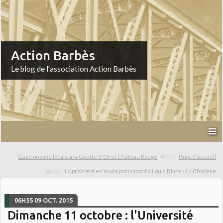
Action Barbès
Le blog de l'association Action Barbès
Gastronomie locale à la Goutte d'Or et Château Rouge
Page d'accueil
La propreté en mode participatif à Louis Blanc - La Chapelle
06H55
09
OCT. 2015
Dimanche 11 octobre : l'Université