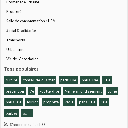
Promenade urbaine
Propreté
Salle de consommation / HSA
Social & solidarité
Transports
Urbanisme
Vie de l'Association
Tags populaires
culture
conseil-de-quartier
paris 10e
paris-18e
10e
prévention
9e
goutte-d-or
9ème arrondissement
voirie
paris 18e
louxor
propreté
Paris
paris-10e
18e
barbès
scmr
S'abonner au flux RSS