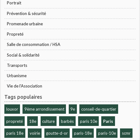
Portrait
Prévention & sécurité
Promenade urbaine
Propreté
Salle de consommation / HSA
Social & solidarité
Transports
Urbanisme
Vie de l'Association
Tags populaires
louxor
9ème arrondissement
9e
conseil-de-quartier
propreté
18e
culture
barbès
paris 10e
Paris
paris 18e
voirie
goutte-d-or
paris-18e
paris-10e
scmr