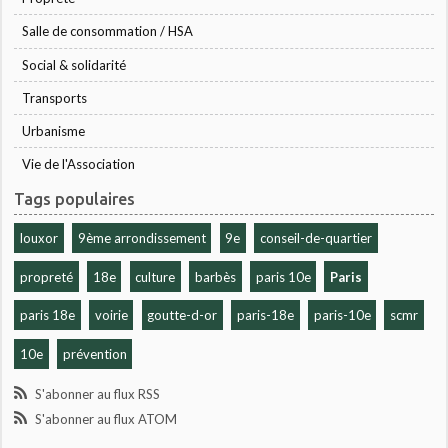
Salle de consommation / HSA
Social & solidarité
Transports
Urbanisme
Vie de l'Association
Tags populaires
louxor
9ème arrondissement
9e
conseil-de-quartier
propreté
18e
culture
barbès
paris 10e
Paris
paris 18e
voirie
goutte-d-or
paris-18e
paris-10e
scmr
10e
prévention
S'abonner au flux RSS
S'abonner au flux ATOM