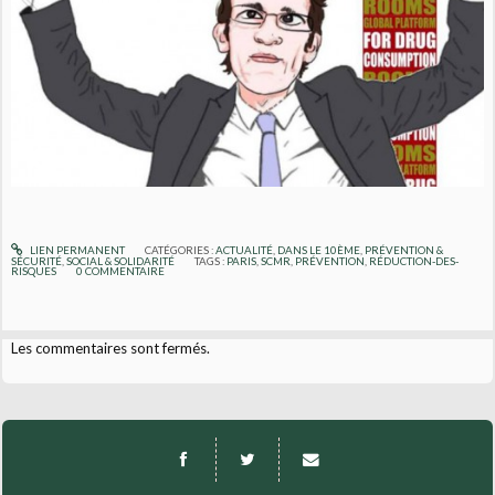
LIEN PERMANENT
CATÉGORIES :
ACTUALITÉ
,
DANS LE 10ÈME
,
PRÉVENTION &
SÉCURITÉ
,
SOCIAL & SOLIDARITÉ
TAGS :
PARIS
,
SCMR
,
PRÉVENTION
,
RÉDUCTION-DES-
RISQUES
0
COMMENTAIRE
Les commentaires sont fermés.