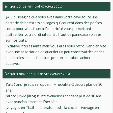
Écrit par :
JD
16h48
-
lundi 07
octobre 2013
@JD : J'imagine que vous avez dans votre cave toute une
batterie de hamsters en cages qui courent dans des petites
roues pour vous fournir l'electricité vous permettant
d'alimenter votre ordinateur à défaut de panneaux solaires
sur nos toits.
Initiative intéressante mais vous allez vous retrouver bien vite
avec une association de quartier un peu conservatrice et des
banderoles sur les fenetres pour exploitation animale
abusive...
Écrit par :
Laura
11h30
-
samedi 12
octobre 2013
J'ai 56 ans , je suis seropositif + hepatite C depuis plus de 30
ans.
j'ai été junkie (drogué intraveineuse) pendant plus de 10 ans
avec principalement de l'heroine
(voyages en Thaillande) mais aussi a la cocaine (voyage en