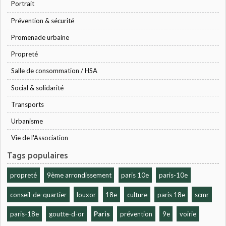
Portrait
Prévention & sécurité
Promenade urbaine
Propreté
Salle de consommation / HSA
Social & solidarité
Transports
Urbanisme
Vie de l'Association
Tags populaires
propreté
9ème arrondissement
paris 10e
paris-10e
conseil-de-quartier
louxor
18e
culture
paris 18e
scmr
paris-18e
goutte-d-or
Paris
prévention
9e
voirie