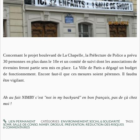
Concernant le projet boulevard de La Chapelle, la Préfecture de Police a prévu
30 personnes en plus dans le 10e et un comité de suivi dont les associations de
riverains feront partie sera mis en place. La Ville de Paris a dégagé un budget
de fonctionnement. Encore faut-il que ces mesures soient pérennes. Il faudra
être vigilant.
Ah au fait NIMBY c’est "not in my backyard" en bon français, pas de çà chez
moi !
LIEN PERMANENT
CATÉGORIES :
ENVIRONNEMENT
,
SOCIAL & SOLIDARITÉ
TAGS :
SCMR
,
SALLE-DE-CONSO
,
NIMBY
,
DROGUE
,
PRÉVENTION
,
RÉDUCTION-DES-RISQUES
6
COMMENTAIRES