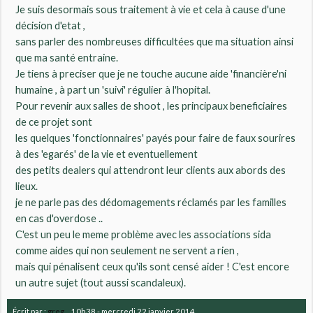
Je suis desormais sous traitement à vie et cela à cause d'une
décision d'etat ,
sans parler des nombreuses difficultées que ma situation ainsi
que ma santé entraine.
Je tiens à preciser que je ne touche aucune aide 'financière'ni
humaine , à part un 'suivi' régulier à l'hopital.
Pour revenir aux salles de shoot , les principaux beneficiaires
de ce projet sont
les quelques 'fonctionnaires' payés pour faire de faux sourires
à des 'egarés' de la vie et eventuellement
des petits dealers qui attendront leur clients aux abords des
lieux.
je ne parle pas des dédomagements réclamés par les familles
en cas d'overdose ..
C'est un peu le meme problème avec les associations sida
comme aides qui non seulement ne servent a rien ,
mais qui pénalisent ceux qu'ils sont censé aider ! C'est encore
un autre sujet (tout aussi scandaleux).
Écrit par :
greg
10h38
-
mercredi 22
janvier 2014