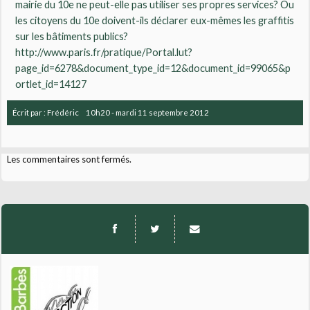
mairie du 10e ne peut-elle pas utiliser ses propres services? Ou
les citoyens du 10e doivent-ils déclarer eux-mêmes les graffitis
sur les bâtiments publics?
http://www.paris.fr/pratique/Portal.lut?
page_id=6278&document_type_id=12&document_id=99065&p
ortlet_id=14127
Écrit par :
Frédéric
10h20
-
mardi 11
septembre 2012
Les commentaires sont fermés.