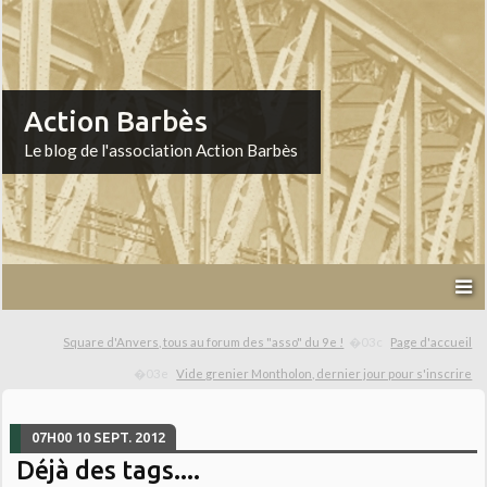
Action Barbès
Le blog de l'association Action Barbès
Square d'Anvers, tous au forum des "asso" du 9e !
Page d'accueil
Vide grenier Montholon, dernier jour pour s'inscrire
07H00
10
SEPT. 2012
Déjà des tags....