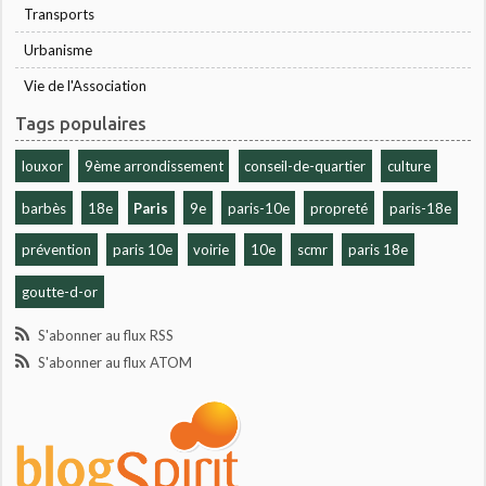
Transports
Urbanisme
Vie de l'Association
Tags populaires
louxor
9ème arrondissement
conseil-de-quartier
culture
barbès
18e
Paris
9e
paris-10e
propreté
paris-18e
prévention
paris 10e
voirie
10e
scmr
paris 18e
goutte-d-or
S'abonner au flux RSS
S'abonner au flux ATOM