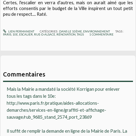
Certes, l'escalier en verra d'autres, mais on aurait aimé que les
efforts consentis par le budget de la Ville inspirent un tout petit
peu de respect.... Raté.
LIEN PERMANENT
CATÉGORIES :
DANS LE 10ÈME
,
ENVIRONNEMENT
TAGS :
PARIS
,
10E
,
ESCALIER
,
RUE-D-ALSACE
,
RÉNOVATION
,
TAGS
1
COMMENTAIRE
Commentaires
Mais la Mairie a mandaté la société Korrigan pour enlever
tous les tags dans le 10e:
http://www.paris.fr/pratique/aides-allocations-
demarches/services-en-ligne/graffiti-et-affichage-
sauvage/rub_9685_stand_2574_port_23869
Il suffit de remplir la demande en ligne de la Mairie de Paris. La