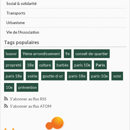
Social & solidarité
Transports
Urbanisme
Vie de l'Association
Tags populaires
louxor
9ème arrondissement
9e
conseil-de-quartier
propreté
18e
culture
barbès
paris 10e
Paris
paris 18e
voirie
goutte-d-or
paris-18e
paris-10e
scmr
10e
prévention
S'abonner au flux RSS
S'abonner au flux ATOM