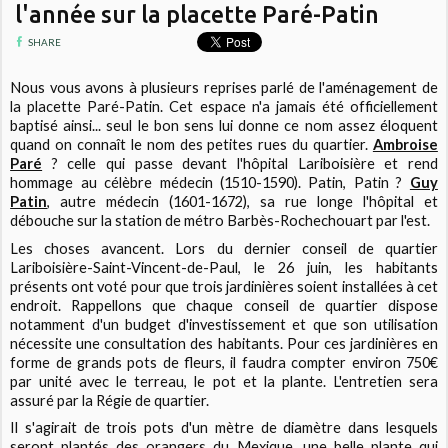
l'année sur la placette Paré-Patin
SHARE
Nous vous avons à plusieurs reprises parlé de l'aménagement de
la placette Paré-Patin. Cet espace n'a jamais été officiellement
baptisé ainsi... seul le bon sens lui donne ce nom assez éloquent
quand on connaît le nom des petites rues du quartier.
Ambroise
Paré
? celle qui passe devant l'hôpital Lariboisière et rend
hommage au célèbre médecin (1510-1590). Patin, Patin ?
Guy
Patin
, autre médecin (1601-1672), sa rue longe l'hôpital et
débouche sur la station de métro Barbès-Rochechouart par l'est.
Les choses avancent. Lors du dernier conseil de quartier
Lariboisière-Saint-Vincent-de-Paul, le 26 juin, les habitants
présents ont voté pour que trois jardinières soient installées à cet
endroit. Rappellons que chaque conseil de quartier dispose
notamment d'un budget d'investissement et que son utilisation
nécessite une consultation des habitants. Pour ces jardinières en
forme de grands pots de fleurs, il faudra compter environ 750€
par unité avec le terreau, le pot et la plante. L'entretien sera
assuré par la Régie de quartier.
Il s'agirait de trois pots d'un mètre de diamètre dans lesquels
seront plantés des orangers du Mexique, une belle plante qui