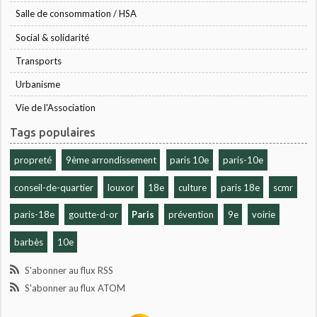
Salle de consommation / HSA
Social & solidarité
Transports
Urbanisme
Vie de l'Association
Tags populaires
propreté
9ème arrondissement
paris 10e
paris-10e
conseil-de-quartier
louxor
18e
culture
paris 18e
scmr
paris-18e
goutte-d-or
Paris
prévention
9e
voirie
barbès
10e
S'abonner au flux RSS
S'abonner au flux ATOM