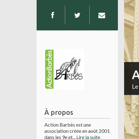
A
Le
À propos
Action Barbès est une
association créée en août 2001
dans les 9e et...
Lire la suite