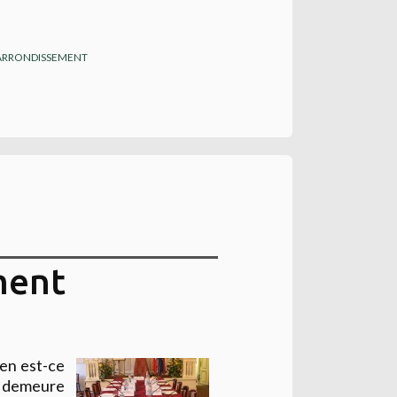
ARRONDISSEMENT
ment
ien est-ce
nt demeure